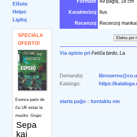
Formato
49 paĝoj, 18 cm
Elŝutu
Helpo
Karakterizoj
Ilus
Ligiloj
Recenzoj
Recenzoj manka
SPECIALA
OFERTO!
Via opinio pri
Feliĉa birdo, La
Demandoj:
libroservo@co.u
Katalogo:
https://katalogo
Esenca parto de
starta paĝo
::
kontaktu nin
ĉiu UK estas la
muziko. Grupo
Sepa
kaj