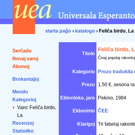
starta paĝo
›
katalogo
› Feliĉa birdo, La
Feliĉa birdo, 
Serĉado
Titolo
Ĉinaj popolaj rakonto
Novaj varoj
Abonoj
Kategorio
Prozo tradukita
Brokantaĵoj
Prezo
1.50 €, sesona ra
Mendo
Eldonloko, jaro
Pekino, 1984
Kategorioj
Varo: Feliĉa birdo,
Eldoninto
ĈEE
La
Recenzoj
Klarigoj
Tri fabelaj rakonto
Statistiko