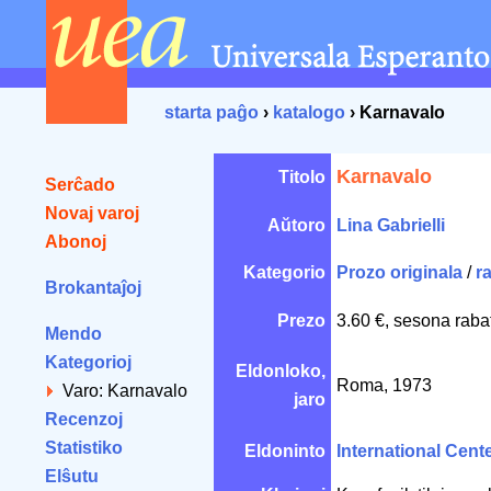
starta paĝo
›
katalogo
› Karnavalo
Karnavalo
Titolo
Serĉado
Novaj varoj
Aŭtoro
Lina Gabrielli
Abonoj
Kategorio
Prozo originala
/
r
Brokantaĵoj
Prezo
3.60 €, sesona raba
Mendo
Kategorioj
Eldonloko,
Roma, 1973
Varo: Karnavalo
jaro
Recenzoj
Statistiko
Eldoninto
International Cente
Elŝutu