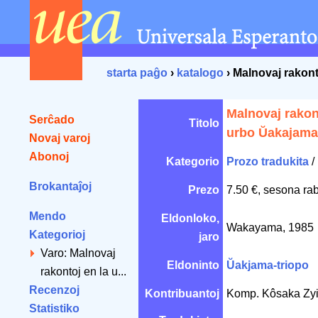
starta paĝo
›
katalogo
› Malnovaj rakon
Malnovaj rakon
Serĉado
Titolo
urbo Ŭakajama
Novaj varoj
Abonoj
Kategorio
Prozo tradukita
/
Brokantaĵoj
Prezo
7.50 €, sesona ra
Mendo
Eldonloko,
Wakayama, 1985
Kategorioj
jaro
Varo: Malnovaj
Eldoninto
Ŭakjama-triopo
rakontoj en la u...
Recenzoj
Kontribuantoj
Komp. Kôsaka Zyi
Statistiko