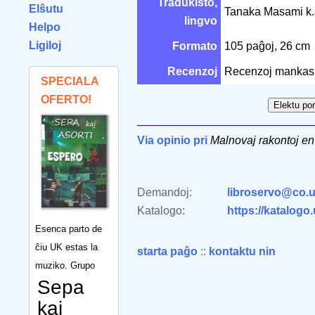
Tradukisto,
Elŝutu
Tanaka Masami k
lingvo
Helpo
Ligiloj
Formato
105 paĝoj, 26 cm
Recenzoj
Recenzoj mankas
SPECIALA
OFERTO!
Via opinio pri
Malnovaj rakontoj e
Demandoj:
libroservo@co.u
Katalogo:
https://katalogo
Esenca parto de
ĉiu UK estas la
starta paĝo
::
kontaktu nin
muziko. Grupo
Sepa
kaj