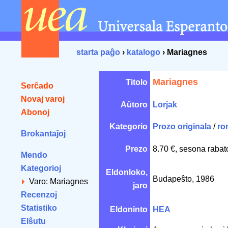
starta paĝo
›
katalogo
› Mariagnes
Mariagnes
Titolo
Serĉado
Novaj varoj
Aŭtoro
Lorjak
Abonoj
Kategorio
Prozo originala
/
ro
Brokantaĵoj
Prezo
8.70 €, sesona rabat
Mendo
Kategorioj
Eldonloko,
Budapeŝto, 1986
Varo: Mariagnes
jaro
Recenzoj
Statistiko
Eldoninto
HEA
Elŝutu