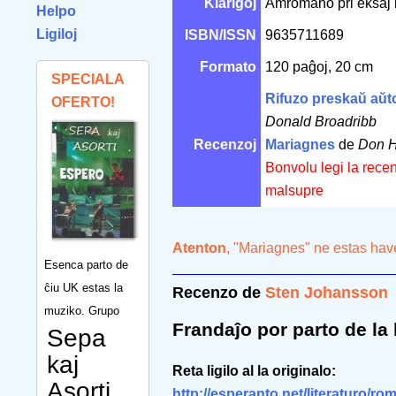
Klarigoj
Amromano pri eksaj ba
Helpo
Ligiloj
ISBN/ISSN
9635711689
Formato
120 paĝoj, 20 cm
SPECIALA
Rifuzo preskaŭ aŭ
OFERTO!
Donald Broadribb
Recenzoj
Mariagnes
de
Don H
Bonvolu legi la recen
malsupre
Atenton
, "Mariagnes" ne estas hav
Esenca parto de
ĉiu UK estas la
Recenzo de
Sten Johansson
muziko. Grupo
Frandaĵo por parto de l
Sepa
kaj
Reta ligilo al la originalo:
Asorti
http://esperanto.net/literaturo/ro