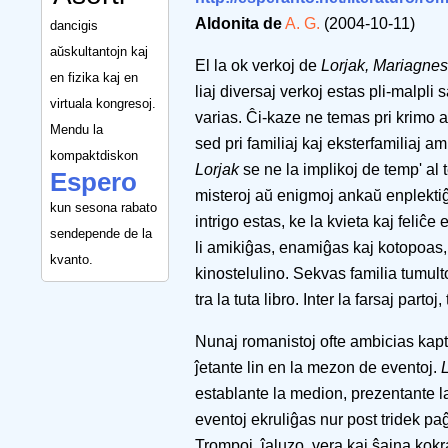
Aldonita de
A. G.
(2004-10-11)
dancigis
aŭskultantojn kaj
El la ok verkoj de
Lorjak, Mariagnes
en fizika kaj en
liaj diversaj verkoj estas pli-malpli
virtuala kongresoj.
varias. Ĉi-kaze ne temas pri krimo a
Mendu la
sed pri familiaj kaj eksterfamiliaj 
kompaktdiskon
Lorjak
se ne la implikoj de temp' al
Espero
misteroj aŭ enigmoj ankaŭ enplektiĝa
kun sesona rabato
intrigo estas, ke la kvieta kaj feliĉe
sendepende de la
li amikiĝas, enamiĝas kaj kotopoas,
kvanto.
kinostelulino. Sekvas familia tumulto
tra la tuta libro. Inter la farsaj part
Nunaj romanistoj ofte ambicias kapt
ĵetante lin en la mezon de eventoj.
establante la medion, prezentante l
eventoj ekruliĝas nur post tridek paĝ
Trompoj, ĵaluzo, vera kaj ŝajna kokr