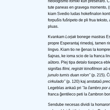
neologismo
forniki
kun preseraro. Ĉ
tute paneas en gravega momento, (s
kiam Svedio ludas hokefinalon kontr
forpuŝis fuŝripeto de pli frua tekst
pluas.
Kvankam
Lorjak
bonege mastras Espe
propre Esperantaj rimedoj, tamen rim
lingvo. Kiam tio ne ĝenas la kompren
ŝajnas, ke ioma scio de la franca li
aŭtoro. Plej tipa detalo tiaspeca ebl
signifas
filmi, registri kinofilmon
aŭ 
junulo turnis duan rolon"
(p. 215). Ĉ
cirkulado"
(p. 120) kaj anstataŭ
pre
Legeblas ankaŭ pri
"la ĉambro por a
franca ĝentileco peti la ĉambron bon
Sendube necesas dividi la homaron