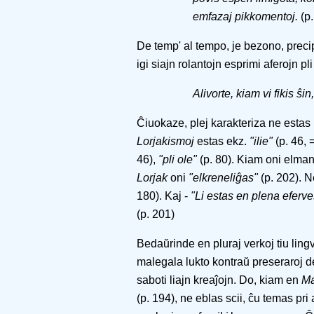
emfazaj pikkomentoj.
(p.
De temp' al tempo, je bezono, precip
igi siajn rolantojn esprimi aferojn pli
Alivorte, kiam vi fikis ŝin
Ĉiuokaze, plej karakteriza ne estas l
Lorjakismoj
estas ekz.
"ilie"
(p. 46, = 
46),
"pli ole"
(p. 80). Kiam oni elman
Lorjak
oni
"elkreneliĝas"
(p. 202). 
180). Kaj -
"Li estas en plena eferv
(p. 201)
Bedaŭrinde en pluraj verkoj tiu lin
malegala lukto kontraŭ preseraroj 
saboti liajn kreaĵojn. Do, kiam en
Ma
(p. 194), ne eblas scii, ĉu temas pr