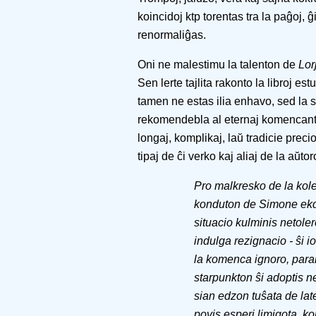
koincidoj ktp torentas tra la paĝoj, ĝ
renormaliĝas.
Oni ne malestimu la talenton de
Lor
Sen lerte tajlita rakonto la libroj es
tamen ne estas ilia enhavo, sed la st
rekomendebla al eternaj komencantoj
longaj, komplikaj, laŭ tradicie prec
tipaj de ĉi verko kaj aliaj de la aŭtor
Pro malkresko de la kole
konduton de Simone ekde
situacio kulminis netole
indulga rezignacio - ŝi 
la komenca ignoro, paral
starpunkton ŝi adoptis n
sian edzon tuŝata de lat
povis esperi limigota, ko