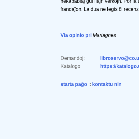
nekapablaj ĝui liajn verkojn. Por l
frandaĵon. La dua ne legis ĉi recenz
Via opinio pri
Mariagnes
Demandoj:
libroservo@co.u
Katalogo:
https://katalogo
starta paĝo
::
kontaktu nin