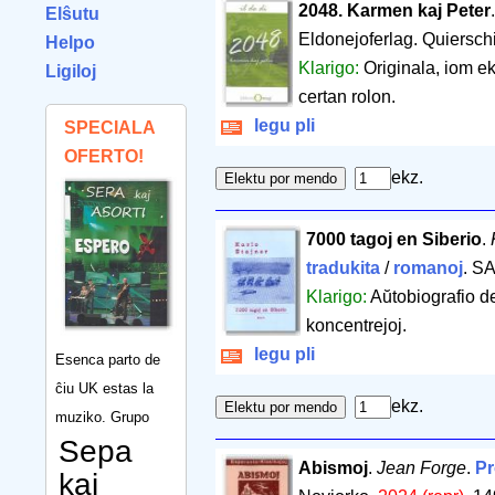
2048. Karmen kaj Peter
Elŝutu
Eldonejoferlag. Quiersch
Helpo
Klarigo:
Originala, iom e
Ligiloj
certan rolon.
legu pli
SPECIALA
OFERTO!
ekz.
7000 tagoj en Siberio
.
tradukita
/
romanoj
. SA
Klarigo:
Aŭtobiografio de
koncentrejoj.
legu pli
Esenca parto de
ĉiu UK estas la
ekz.
muziko. Grupo
Sepa
Abismoj
.
Jean Forge
.
Pr
kaj