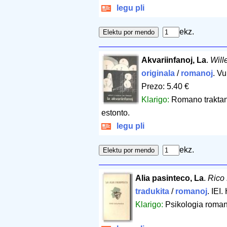
legu pli
ekz.
Akvariinfanoj, La
.
Will
originala
/
romanoj
. Vu
Prezo: 5.40 €
Klarigo:
Romano traktan
estonto.
legu pli
ekz.
Alia pasinteco, La
.
Rico 
tradukita
/
romanoj
. IEI
Klarigo:
Psikologia romano