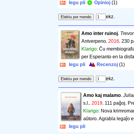
legu pli
Opinioj
(1)
ekz.
Amo inter ruinoj
.
Trevor
Antverpeno.
2016
.
230 p
Klarigo:
Ĉu membiografia
per Esperanto en la disf
legu pli
Recenzoj
(1)
ekz.
Amo kaj malamo
.
Juli
s.l..
2019
.
111 paĝoj
.
Pr
Klarigo:
Nova krimroman
aŭtoro. Agrabla legaĵo e
legu pli