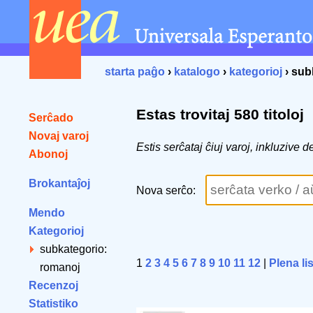
starta paĝo
›
katalogo
›
kategorioj
› sub
Estas trovitaj 580 titoloj
Serĉado
Novaj varoj
Estis serĉataj ĉiuj varoj, inkluzive
Abonoj
Brokantaĵoj
Nova serĉo:
Mendo
Kategorioj
subkategorio:
1
2
3
4
5
6
7
8
9
10
11
12
|
Plena li
romanoj
Recenzoj
Statistiko