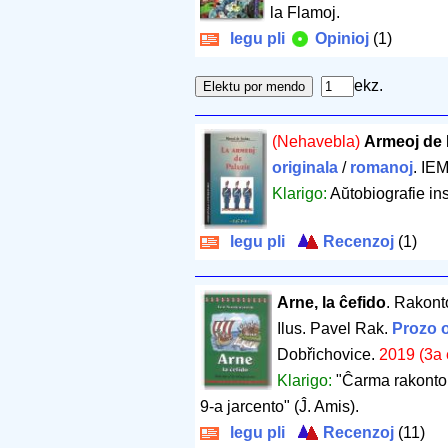
la Flamoj.
legu pli
Opinioj
(1)
ekz.
(Nehavebla)
Armeoj de 
originala
/
romanoj
. IE
Klarigo:
Aŭtobiografie in
legu pli
Recenzoj
(1)
Arne, la ĉefido
. Rakont
Ilus. Pavel Rak.
Prozo o
Dobřichovice.
2019 (3a 
Klarigo:
"Ĉarma rakonto p
9-a jarcento" (Ĵ. Amis).
legu pli
Recenzoj
(11)