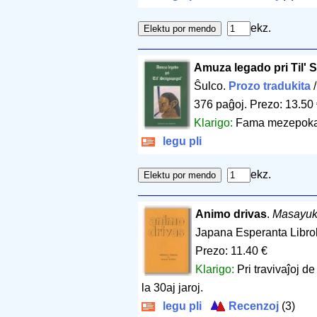
ekz.
Amuza legado pri Til' 
Ŝulco.
Prozo tradukita
376 paĝoj
.
Prezo: 13.50
Klarigo:
Fama mezepoka 
legu pli
ekz.
Animo drivas
.
Masayuk
Japana Esperanta Libro
Prezo: 11.40 €
Klarigo:
Pri travivaĵoj 
la 30aj jaroj.
legu pli
Recenzoj
(3)