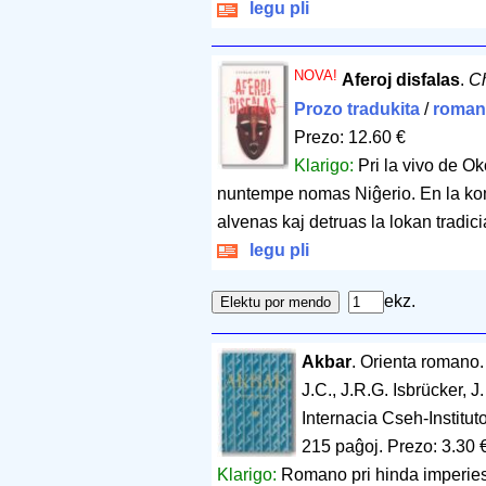
legu pli
NOVA!
Aferoj disfalas
.
C
Prozo tradukita
/
roman
Prezo: 12.60 €
Klarigo:
Pri la vivo de Ok
nuntempe nomas Niĝerio. En la kom
alvenas kaj detruas la lokan tradic
legu pli
ekz.
Akbar
. Orienta romano
J.C., J.R.G. Isbrücker, 
Internacia Cseh-Institu
215 paĝoj
.
Prezo: 3.30 
Klarigo:
Romano pri hinda imperies