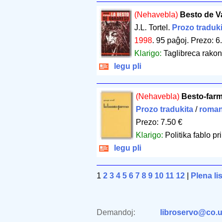
(Nehavebla)
Besto de V
J.L. Tortel.
Prozo traduki
1998
.
95 paĝoj
.
Prezo: 6
Klarigo:
Taglibreca rako
legu pli
(Nehavebla)
Besto-farm
Prozo tradukita
/
roman
Prezo: 7.50 €
Klarigo:
Politika fablo pr
legu pli
1
2
3
4
5
6
7
8
9
10
11
12
|
Plena li
Demandoj:
libroservo@co.u