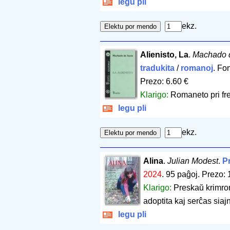
legu pli
ekz.
Alienisto, La
.
Machado 
tradukita
/
romanoj
. Fo
Prezo: 6.60 €
Klarigo:
Romaneto pri fre
legu pli
ekz.
Alina
.
Julian Modest
.
Pr
2024
.
95 paĝoj
.
Prezo: 
Klarigo:
Preskaŭ krimrom
adoptita kaj serĉas siajn
legu pli