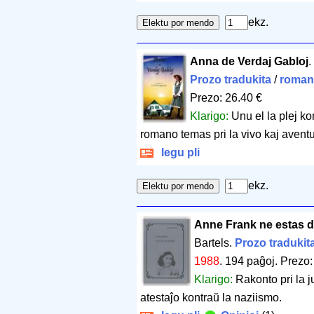
ekz.
Anna de Verdaj Gabloj
Prozo tradukita
/
roman
Prezo: 26.40 €
Klarigo:
Unu el la plej ko
romano temas pri la vivo kaj aventur
legu pli
ekz.
Anne Frank ne estas d
Bartels.
Prozo tradukit
1988
.
194 paĝoj
.
Prezo:
Klarigo:
Rakonto pri la j
atestaĵo kontraŭ la naziismo.