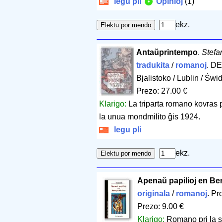
legu pli
Opinioj
(1)
ekz.
Antaŭprintempo
.
Stefa
tradukita
/
romanoj
. DE
Bjalistoko / Lublin / Św
Prezo: 27.00 €
Klarigo:
La triparta romano kovras
la unua mondmilito ĝis 1924.
legu pli
ekz.
Apenaŭ papilioj en Be
originala
/
romanoj
. Pr
Prezo: 9.00 €
Klarigo:
Romano pri la s