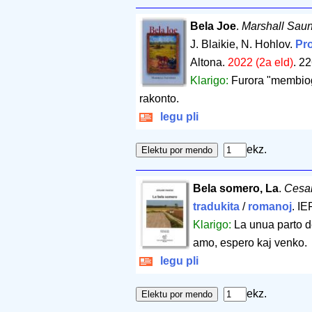
Bela Joe
.
Marshall Sau
J. Blaikie, N. Hohlov.
Pro
Altona.
2022 (2a eld)
.
22
Klarigo:
Furora "membiogr
rakonto.
legu pli
ekz.
Bela somero, La
.
Cesa
tradukita
/
romanoj
. IE
Klarigo:
La unua parto de
amo, espero kaj venko.
legu pli
ekz.