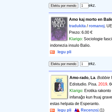
ekz.
Amo kaj morto en Bali
tradukita
/
romanoj
. U
Prezo: 6.00 €
Klarigo:
Sociologie fasci
indonezia insulo Balio.
legu pli
ekz.
Amo-rado, La
.
Bobbie 
Edistudio. Pisa.
2019
.
6
Klarigo:
Erotika rakonto 
infanaĝo kun fruaj grav
estas helpata de Esperanto.
legu pli
Recenzoj
(1)