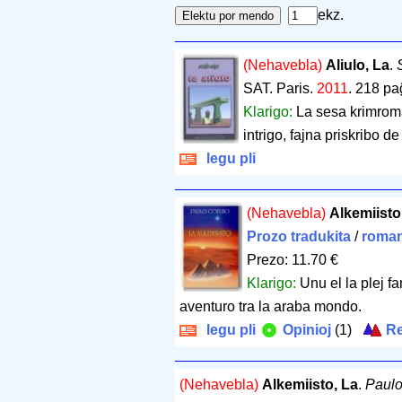
ekz.
(Nehavebla)
Aliulo, La
.
SAT. Paris.
2011
.
218 pa
Klarigo:
La sesa krimroma
intrigo, fajna priskribo de 
legu pli
(Nehavebla)
Alkemiisto
Prozo tradukita
/
roman
Prezo: 11.70 €
Klarigo:
Unu el la plej f
aventuro tra la araba mondo.
legu pli
Opinioj
(1)
Re
(Nehavebla)
Alkemiisto, La
.
Paulo