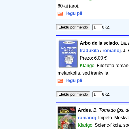
60-aj jaroj.
legu pli
ekz.
Arbo de la sciado, La
.
tradukita
/
romanoj
. J
Prezo: 6.00 €
Klarigo:
Filozofia romano
melankolia, sed trankvila.
legu pli
ekz.
Ardes
.
B. Tornado (ps. d
romanoj
. Impeto. Moskv
Klarigo:
Scienc-fikcia, so