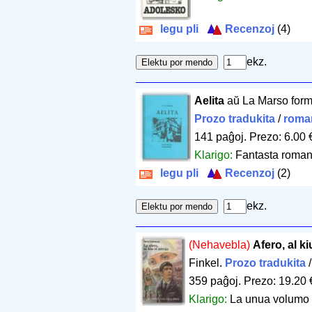
legu pli
Recenzoj
(4)
ekz.
Aelita
aŭ La Marso form
Prozo tradukita
/
roma
141 paĝoj
.
Prezo: 6.00 
Klarigo:
Fantasta romano
legu pli
Recenzoj
(2)
ekz.
(Nehavebla)
Afero, al ki
Finkel.
Prozo tradukita
359 paĝoj
.
Prezo: 19.20 
Klarigo:
La unua volumo e