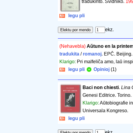
tradukinto. Svidniko.
19
legu pli
ekz.
(Nehavebla)
Aŭtuno en la printe
tradukita
/
romanoj
. EPĈ. Beijing
Klarigo:
Pri malfeliĉa amo, laŭ ins
legu pli
Opinioj
(1)
Baci non chiesti
.
Lina 
Genesi Editrice. Torino.
Klarigo:
Aŭtobiografie i
Universala Kongreso.
legu pli
ekz.