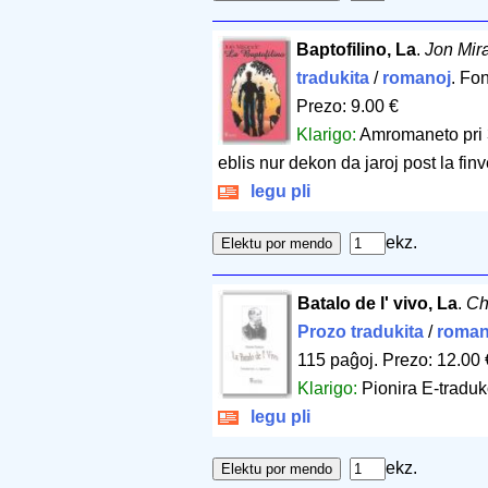
Baptofilino, La
.
Jon Mir
tradukita
/
romanoj
. Fo
Prezo: 9.00 €
Klarigo:
Amromaneto pri 3
eblis nur dekon da jaroj post la finv
legu pli
ekz.
Batalo de l' vivo, La
.
Ch
Prozo tradukita
/
roman
115 paĝoj
.
Prezo: 12.00 
Klarigo:
Pionira E-traduk
legu pli
ekz.