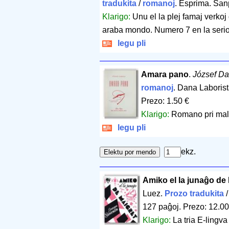
tradukita
/
romanoj
. Esprima. Sa
Klarigo:
Unu el la plej famaj verkoj
araba mondo. Numero 7 en la serio 
legu pli
Amara pano
.
József Da
romanoj
. Dana Laboris
Prezo: 1.50 €
Klarigo:
Romano pri mal
legu pli
ekz.
Amiko el la junaĝo de 
Luez.
Prozo tradukita
127 paĝoj
.
Prezo: 12.00
Klarigo:
La tria E-lingv