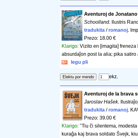
Aventuroj de Jonatano 
Schoolland
. Ilustris Ra
tradukita
/
romanoj
. Im
Prezo: 18.00 €
Klarigo:
Vizito en [imagita] freneza 
absurdaĵon post la alia; pika satiro 
legu pli
ekz.
Aventuroj de la brava 
Jaroslav Hašek
. Ilustra
tradukita
/
romanoj
. KA
Prezo: 39.00 €
Klarigo:
"Tiu ĉi silentema, modesta 
kuraĝa kaj brava soldato Ŝvejk, kiu