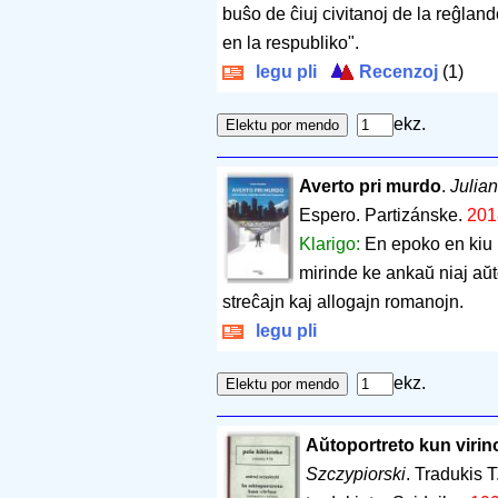
buŝo de ĉiuj civitanoj de la reĝlan
en la respubliko".
legu pli
Recenzoj
(1)
ekz.
Averto pri murdo
.
Julia
Espero. Partizánske.
201
Klarigo:
En epoko en kiu 
mirinde ke ankaŭ niaj aŭt
streĉajn kaj allogajn romanojn.
legu pli
ekz.
Aŭtoportreto kun virin
Szczypiorski
. Tradukis 