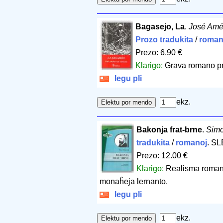
Bagasejo, La
.
José Amé
Prozo tradukita
/
roman
Prezo: 6.90 €
Klarigo:
Grava romano pri
legu pli
ekz.
Bakonja frat-brne
.
Simo
tradukita
/
romanoj
. S
Prezo: 12.00 €
Klarigo:
Realisma romano 
monaĥeja lernanto.
legu pli
ekz.