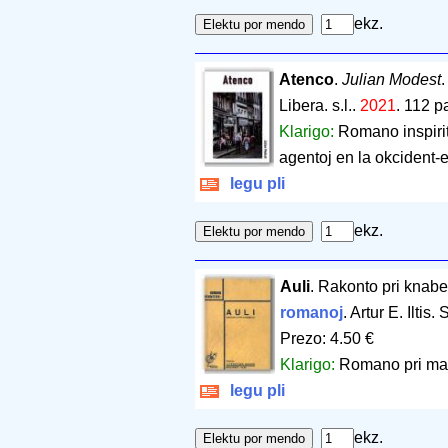
ekz.
Atenco
.
Julian Modest
Libera. s.l..
2021
.
112 p
Klarigo:
Romano inspirit
agentoj en la okcident-e
legu pli
ekz.
Auli
. Rakonto pri knabe
romanoj
. Artur E. Iltis
Prezo: 4.50 €
Klarigo:
Romano pri mal
legu pli
ekz.