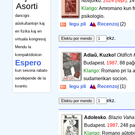
Novjorko.
2024 (repr)
.
14
Asorti
Klarigo:
Amromano kun fra
dancigis
psikologio.
aŭskultantojn kaj
legu pli
Recenzoj
(2)
en fizika kaj en
ekz.
virtuala kongresoj.
Mendu la
kompaktdiskon
Adiaŭ, Kuzko!
Oldřich 
Espero
Budapest.
1987
.
88 paĝ
kun sesona rabato
Klarigo:
Romano pri la a
sendepende de la
sudamerikan socion.
kvanto.
legu pli
Recenzoj
(1)
ekz.
Adolesko
.
Blazio Vaha
Budapest.
1987
.
248 pa
Klarigo:
Romano aŭtobio