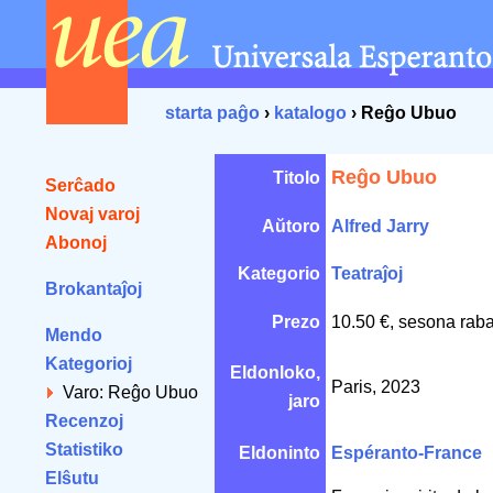
starta paĝo
›
katalogo
› Reĝo Ubuo
Reĝo Ubuo
Titolo
Serĉado
Novaj varoj
Aŭtoro
Alfred Jarry
Abonoj
Kategorio
Teatraĵoj
Brokantaĵoj
Prezo
10.50 €, sesona raba
Mendo
Kategorioj
Eldonloko,
Paris, 2023
Varo: Reĝo Ubuo
jaro
Recenzoj
Statistiko
Eldoninto
Espéranto-France
Elŝutu