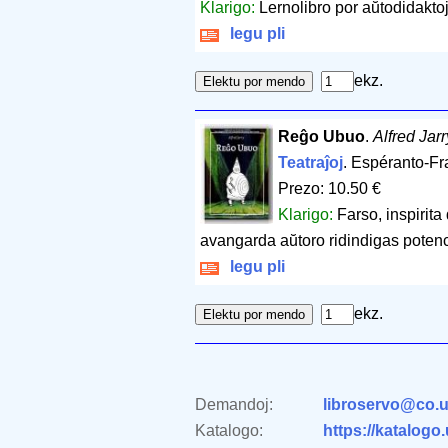
Klarigo:
Lernolibro por aŭtodidakt
legu pli
ekz.
Reĝo Ubuo
.
Alfred Jarr
Teatraĵoj
. Espéranto-Fr
Prezo: 10.50 €
Klarigo:
Farso, inspirita
avangarda aŭtoro ridindigas potenc
legu pli
ekz.
Demandoj:
libroservo@co.u
Katalogo:
https://katalogo