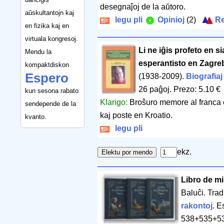
desegnaĵoj de la aŭtoro.
aŭskultantojn kaj
legu pli
Opinioj
(2)
Re
en fizika kaj en
virtuala kongresoj.
Li ne iĝis profeto en s
Mendu la
esperantisto en Zagreb
kompaktdiskon
Espero
(1938-2009).
Biografiaj
26 paĝoj
.
Prezo: 5.10 €
kun sesona rabato
Klarigo:
Broŝuro memore al franca e
sendepende de la
kaj poste en Kroatio.
kvanto.
legu pli
ekz.
Libro de mi
Baluĉi. Tra
rakontoj
. E
538+535+53