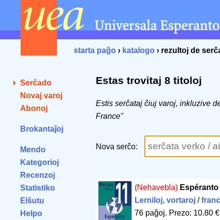
starta paĝo
›
katalogo
› rezultoj de ser
Estas trovitaj 8 titoloj
Serĉado
Novaj varoj
Estis serĉataj ĉiuj varoj, inkluzive 
Abonoj
France"
Brokantaĵoj
Nova serĉo:
Mendo
Kategorioj
Recenzoj
(Nehavebla)
Espéranto 
Statistiko
Lerniloj, vortaroj
/
fran
Elŝutu
76 paĝoj
.
Prezo: 10.80 €
Helpo