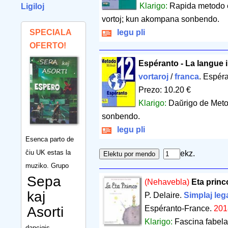
Klarigo:
Rapida metodo en
Ligiloj
vortoj; kun akompana sonbendo.
SPECIALA
legu pli
OFERTO!
Espéranto - La langue i
vortaroj
/
franca
. Espér
Prezo: 10.20 €
Klarigo:
Daŭrigo de Meto
sonbendo.
legu pli
Esenca parto de
ĉiu UK estas la
ekz.
muziko. Grupo
Sepa
(Nehavebla)
Eta princ
kaj
P. Delaire.
Simplaj lega
Asorti
Espéranto-France.
201
Klarigo:
Fascina fabela
dancigis