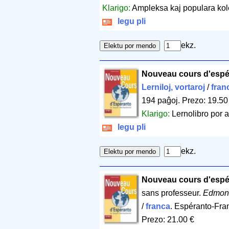
Klarigo:
Ampleksa kaj populara kole
legu pli
ekz.
Nouveau cours d'espé
Lerniloj, vortaroj
/
fran
194 paĝoj
.
Prezo: 19.50
Klarigo:
Lernolibro por 
legu pli
ekz.
Nouveau cours d'espé
sans professeur.
Edmond
/
franca
. Espéranto-Fra
Prezo: 21.00 €