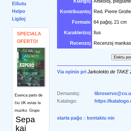
Klarigoj
Artikoloj, plejparte
Elŝutu
Helpo
Kontribuantoj
Red. Pierre Grol
Ligiloj
Formato
64 paĝoj, 21 cm
Karakterizoj
Ilus
SPECIALA
OFERTO!
Recenzoj
Recenzoj mankas
Via opinio pri
Jarkolekto de TAKE
Demandoj:
libroservo@co.u
Esenca parto de
Katalogo:
https://katalogo
ĉiu UK estas la
muziko. Grupo
Sepa
starta paĝo
::
kontaktu nin
kaj