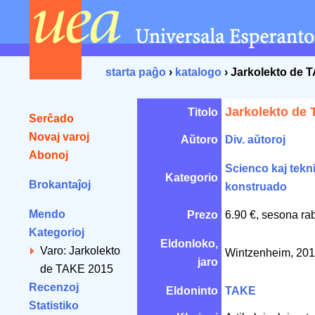
starta paĝo
›
katalogo
› Jarkolekto de 
Jarkolekto de
Titolo
Serĉado
Novaj varoj
Aŭtoro
Div. aŭtoroj
Abonoj
Scienco kaj tekn
Kategorio
Brokantaĵoj
konstruado
Mendo
Prezo
6.90 €, sesona ra
Kategorioj
Eldonloko,
Varo: Jarkolekto
Wintzenheim, 20
jaro
de TAKE 2015
Recenzoj
Eldoninto
TAKE
Statistiko