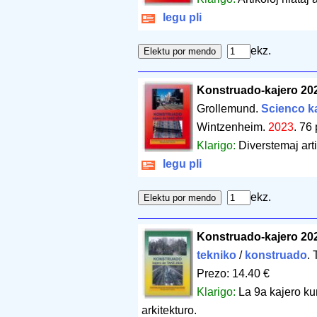
legu pli
ekz.
Konstruado-kajero 20
Grollemund.
Scienco ka
Wintzenheim.
2023
.
76 
Klarigo:
Diverstemaj arti
legu pli
ekz.
Konstruado-kajero 20
tekniko
/
konstruado
.
Prezo: 14.40 €
Klarigo:
La 9a kajero kun
arkitekturo.