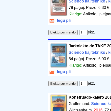
Scienco kaj tekniko
/
k
79 paĝoj
.
Prezo: 6.30 €
Klarigo:
Artikoloj, plejpar
legu pli
ekz.
Jarkolekto de TAKE 2
Scienco kaj tekniko
/
k
64 paĝoj
.
Prezo: 6.90 €
Klarigo:
Artikoloj, plejpar
legu pli
ekz.
Konstruado-kajero 20
Grollemund.
Scienco ka
Wintzenheim.
2016
.
72 