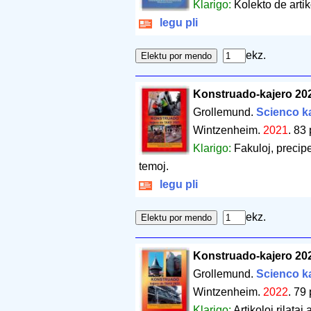
Klarigo:
Kolekto de artiko
legu pli
ekz.
Konstruado-kajero 20
Grollemund.
Scienco ka
Wintzenheim.
2021
.
83 
Klarigo:
Fakuloj, precipe
temoj.
legu pli
ekz.
Konstruado-kajero 20
Grollemund.
Scienco ka
Wintzenheim.
2022
.
79 
Klarigo:
Artikoloj rilataj