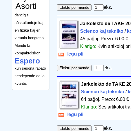
Asorti
ekz.
dancigis
aŭskultantojn kaj
Jarkolekto de TAKE 2
en fizika kaj en
Scienco kaj tekniko
/
k
virtuala kongresoj.
45 paĝoj
.
Prezo: 6.00 €
Mendu la
Klarigo:
Kvin artikoloj pr
kompaktdiskon
legu pli
Espero
ekz.
kun sesona rabato
sendepende de la
kvanto.
Jarkolekto de TAKE 2
Scienco kaj tekniko
/
k
64 paĝoj
.
Prezo: 6.00 €
Klarigo:
Ses artikoloj tr
legu pli
ekz.