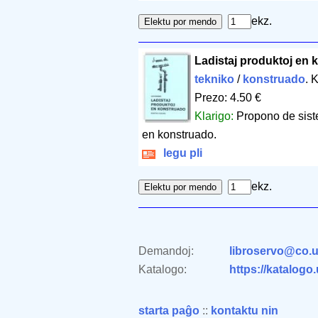
ekz.
Ladistaj produktoj en
tekniko
/
konstruado
. 
Prezo: 4.50 €
Klarigo:
Propono de siste
en konstruado.
legu pli
ekz.
Demandoj:
libroservo@co.u
Katalogo:
https://katalogo
starta paĝo
::
kontaktu nin