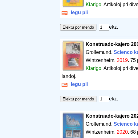
Klarigo:
Artikoloj pri div
legu pli
ekz.
Konstruado-kajero 20
Grollemund.
Scienco ka
Wintzenheim.
2019
.
75 
Klarigo:
Artikoloj pri div
landoj.
legu pli
ekz.
Konstruado-kajero 20
Grollemund.
Scienco ka
Wintzenheim.
2020
.
68 