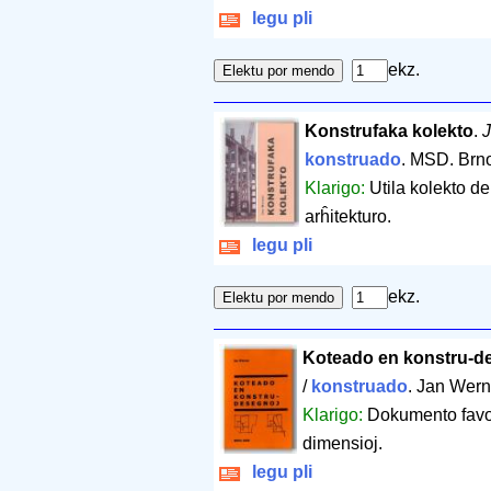
legu pli
ekz.
Konstrufaka kolekto
.
J
konstruado
. MSD. Brn
Klarigo:
Utila kolekto de
arĥitekturo.
legu pli
ekz.
Koteado en konstru-d
/
konstruado
. Jan Wern
Klarigo:
Dokumento favor
dimensioj.
legu pli