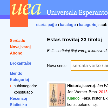
starta paĝo
›
katalogo
›
kategorioj
› sub
Estas trovitaj 23 titoloj
Serĉado
Novaj varoj
Estis serĉataj ĉiuj varoj, inkluzive
Abonoj
Brokantaĵoj
Nova serĉo:
Mendo
Kategorioj
Historiaj ĉevroj
.
Jan W
subkategorio:
Jan Werner. Brno.
2013
konstruado
Klarigo:
Faka, historia k
Recenzoj
konstruelementoj.
Statistiko