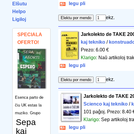
legu pli
Elŝutu
Helpo
ekz.
Ligiloj
Jarkolekto de TAKE 20
SPECIALA
kaj tekniko
/
konstruad
OFERTO!
Prezo: 6.00 €
Klarigo:
Naŭ artikoloj tra
legu pli
ekz.
Jarkolekto de TAKE 2
Esenca parto de
Scienco kaj tekniko
/
k
ĉiu UK estas la
101 paĝoj
.
Prezo: 8.40 
muziko. Grupo
Klarigo:
Sep artikoloj tr
Sepa
legu pli
kaj