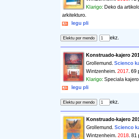
Klarigo:
Deko da artikolo
arkitekturo.
legu pli
ekz.
Konstruado-kajero 20
Grollemund.
Scienco ka
Wintzenheim.
2017
.
69 
Klarigo:
Speciala kajero 
legu pli
ekz.
Konstruado-kajero 20
Grollemund.
Scienco ka
Wintzenheim.
2018
.
81 