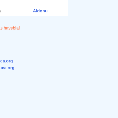
s.
Aldonu
as havebla!
ea.org
.uea.org