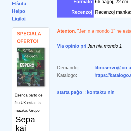
Formato
66 paĝoj, 22 cm
Elŝutu
Helpo
Recenzoj
Recenzoj manka
Ligiloj
Atenton
, "Jen nia mondo 1" ne est
SPECIALA
OFERTO!
Via opinio pri
Jen nia mondo 1
Demandoj:
libroservo@co.u
Katalogo:
https://katalogo
starta paĝo
::
kontaktu nin
Esenca parto de
ĉiu UK estas la
muziko. Grupo
Sepa
kaj