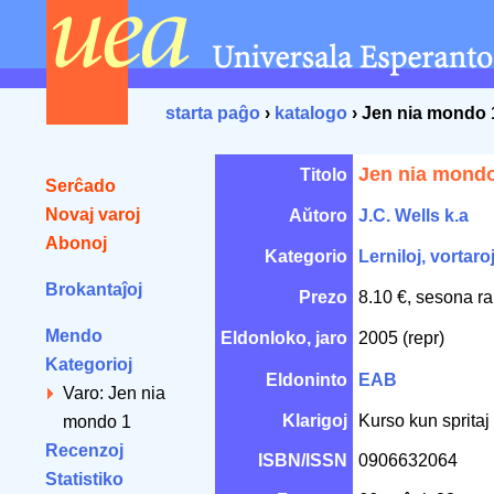
starta paĝo
›
katalogo
› Jen nia mondo 
Jen nia mond
Titolo
Serĉado
Novaj varoj
Aŭtoro
J.C. Wells k.a
Abonoj
Kategorio
Lerniloj, vortaro
Brokantaĵoj
Prezo
8.10 €, sesona ra
Mendo
Eldonloko, jaro
2005 (repr)
Kategorioj
Eldoninto
EAB
Varo: Jen nia
Klarigoj
Kurso kun spritaj 
mondo 1
Recenzoj
ISBN/ISSN
0906632064
Statistiko