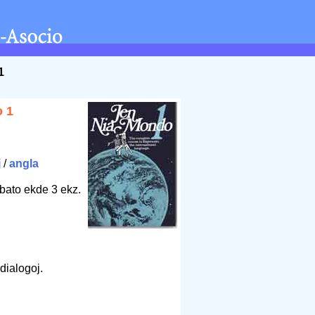
1
o 1
j
/
angla
bato ekde 3 ekz.
dialogoj.