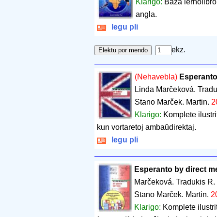
Klarigo:
Baza lernolibro
angla.
legu pli
ekz.
(Nehavebla)
Esperanto
Linda Marčeková. Trad
Stano Marček. Martin.
2
Klarigo:
Komplete ilustr
kun vortaretoj ambaŭdirektaj.
legu pli
Esperanto by direct m
Marčeková. Tradukis R
Stano Marček. Martin.
2
Klarigo:
Komplete ilustr