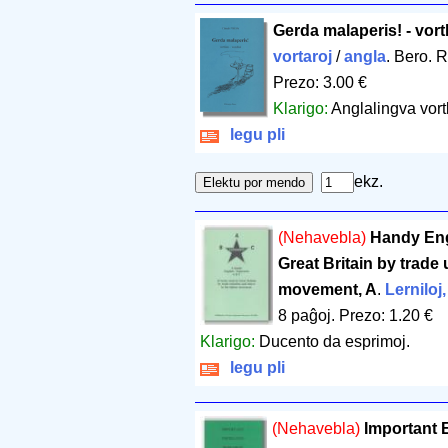
Gerda malaperis! - vortl
vortaroj
/
angla
. Bero. 
Prezo: 3.00 €
Klarigo:
Anglalingva vort
legu pli
ekz.
(Nehavebla)
Handy Eng
Great Britain by trade 
movement, A
.
Lerniloj,
8 paĝoj
.
Prezo: 1.20 €
Klarigo:
Ducento da esprimoj.
legu pli
(Nehavebla)
Important 