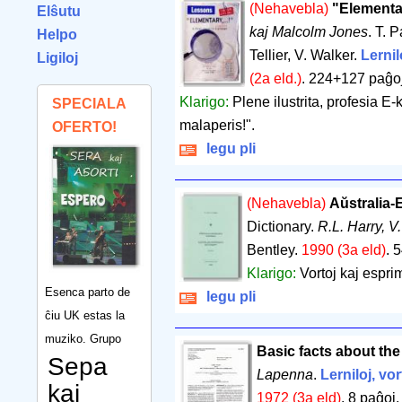
(Nehavebla)
"Elementa
Elŝutu
kaj Malcolm Jones
. T. 
Helpo
Tellier, V. Walker.
Lernil
Ligiloj
(2a eld.)
.
224+127 paĝo
Klarigo:
Plene ilustrita, profesia E
SPECIALA
malaperis!".
OFERTO!
legu pli
(Nehavebla)
Aŭstralia-
Dictionary.
R.L. Harry, V.
Bentley.
1990 (3a eld)
.
5
Klarigo:
Vortoj kaj esprim
Esenca parto de
legu pli
ĉiu UK estas la
muziko. Grupo
Basic facts about the
Sepa
Lapenna
.
Lerniloj, vor
kaj
1972 (3a eld)
.
8 paĝoj