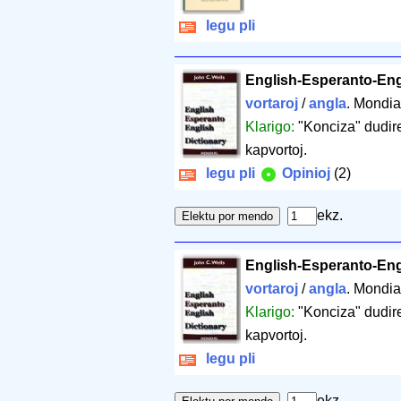
legu pli
English-Esperanto-Eng
vortaroj
/
angla
. Mondia
Klarigo:
"Konciza" dudire
kapvortoj.
legu pli
Opinioj
(2)
ekz.
English-Esperanto-Eng
vortaroj
/
angla
. Mondia
Klarigo:
"Konciza" dudire
kapvortoj.
legu pli
ekz.