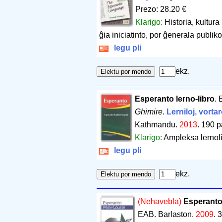
Prezo: 28.20 €
Klarigo:
Historia, kultur
ĝia iniciatinto, por ĝenerala publiko
legu pli
ekz.
Esperanto lerno-libro
.
Ghimire
.
Lerniloj, vortar
Kathmandu.
2013
.
190 p
Klarigo:
Ampleksa lernolib
legu pli
ekz.
(Nehavebla)
Esperanto
EAB. Barlaston.
2009
.
3