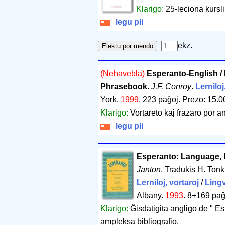
Klarigo:
25-leciona kursl
legu pli
ekz.
(Nehavebla)
Esperanto-English /
Phrasebook
.
J.F. Conroy
.
Lerniloj
York.
1999
.
223 paĝoj
.
Prezo: 15.0
Klarigo:
Vortareto kaj frazaro por a
legu pli
Esperanto: Language, 
Janton
. Tradukis H. Ton
Lerniloj, vortaroj
/
Lingv
Albany.
1993
.
8+169 paĝ
Klarigo:
Ĝisdatigita angligo de " Es
ampleksa bibliografio.