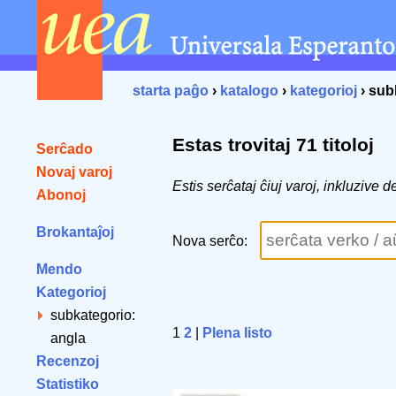
starta paĝo
›
katalogo
›
kategorioj
› sub
Estas trovitaj 71 titoloj
Serĉado
Novaj varoj
Estis serĉataj ĉiuj varoj, inkluzive
Abonoj
Brokantaĵoj
Nova serĉo:
Mendo
Kategorioj
subkategorio:
1
2
|
Plena listo
angla
Recenzoj
Statistiko