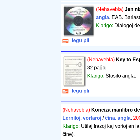
(Nehavebla)
Jen n
angla
. EAB. Barlas
Klarigo:
Dialogoj de
legu pli
(Nehavebla)
Key to Es
32 paĝoj
Klarigo:
Ŝlosilo angla.
legu pli
(Nehavebla)
Konciza manlibro de
Lerniloj, vortaroj
/
ĉina, angla
.
20
Klarigo:
Utilaj frazoj kaj vortoj en l
ĉine).