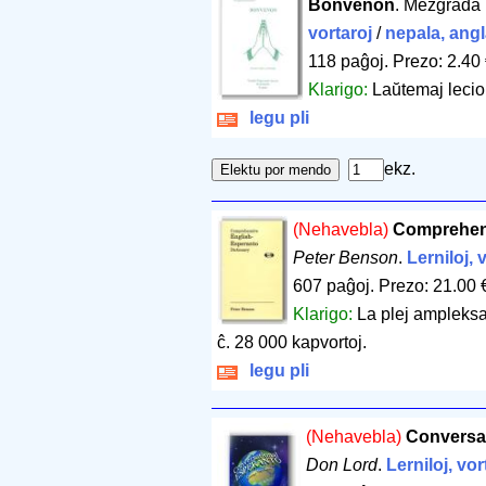
Bonvenon
. Mezgrada 
vortaroj
/
nepala, ang
118 paĝoj
.
Prezo: 2.40
Klarigo:
Laŭtemaj lecio
legu pli
ekz.
(Nehavebla)
Comprehens
Peter Benson
.
Lerniloj, 
607 paĝoj
.
Prezo: 21.00 
Klarigo:
La plej ampleksa
ĉ. 28 000 kapvortoj.
legu pli
(Nehavebla)
Conversa
Don Lord
.
Lerniloj, vor