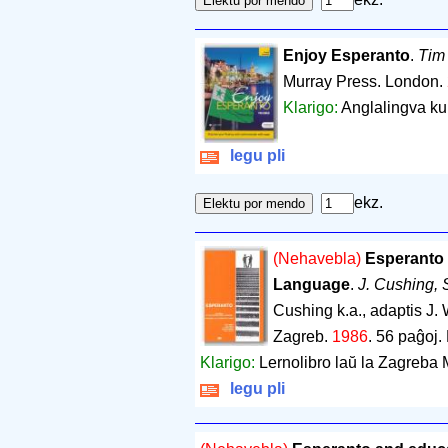
Enjoy Esperanto
.
Tim
Murray Press. London.
Klarigo:
Anglalingva ku
legu pli
ekz.
(Nehavebla)
Esperanto 
Language
.
J. Cushing, S
Cushing k.a., adaptis J.
Zagreb.
1986
.
56 paĝoj
.
Klarigo:
Lernolibro laŭ la Zagreba
legu pli