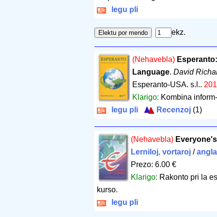
legu pli
ekz.
(Nehavebla)
Esperanto:
Language
.
David Richa
Esperanto-USA. s.l..
201
Klarigo:
Kombina inform-,
legu pli
Recenzoj
(1)
(Nehavebla)
Everyone'
Lerniloj, vortaroj
/
angl
Prezo: 6.00 €
Klarigo:
Rakonto pri la e
kurso.
legu pli