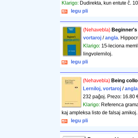
Klarigo:
Dudirekta, kun entute ĉ. 10
legu pli
(Nehavebla)
Beginner's
vortaroj
/
angla
. Hippoc
Klarigo:
15-leciona memle
lingvolerniloj.
legu pli
(Nehavebla)
Being collo
Lerniloj, vortaroj
/
angla
232 paĝoj
.
Prezo: 16.80 
Klarigo:
Referenca gramat
kaj ampleksa listo de falsaj amikoj.
legu pli