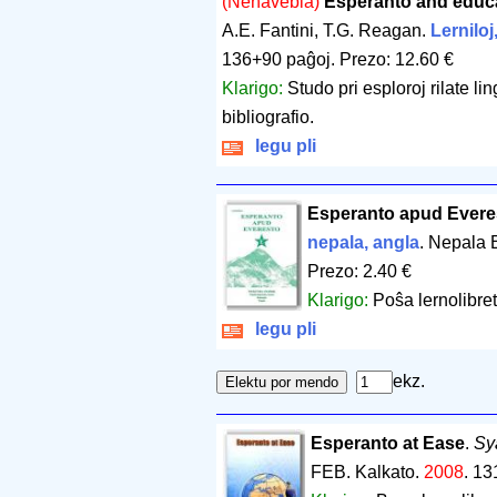
(Nehavebla)
Esperanto and educa
A.E. Fantini, T.G. Reagan.
Lerniloj
136+90 paĝoj
.
Prezo: 12.60 €
Klarigo:
Studo pri esploroj rilate 
bibliografio.
legu pli
Esperanto apud Evere
nepala, angla
. Nepala 
Prezo: 2.40 €
Klarigo:
Poŝa lernolibret
legu pli
ekz.
Esperanto at Ease
.
Sy
FEB. Kalkato.
2008
.
13