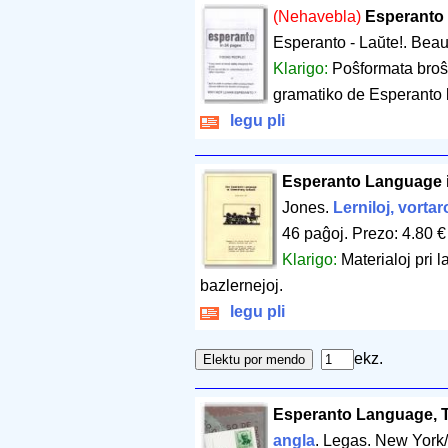
(Nehavebla)
Esperanto 
Esperanto - Laŭte!. Beau
Klarigo:
Poŝformata broŝ
gramatiko de Esperanto k
legu pli
Esperanto Language i
Jones.
Lerniloj, vortar
46 paĝoj
.
Prezo: 4.80 €
Klarigo:
Materialoj pri 
bazlernejoj.
legu pli
ekz.
Esperanto Language, 
angla
. Legas. New York