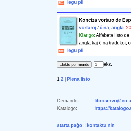
legu pli
Konciza vortaro de Espe
vortaroj
/
ĉina, angla
.
2
Klarigo:
Alfabeta listo de
angla kaj ĉina tradukoj, ord
legu pli
ekz.
1
2
|
Plena listo
Demandoj:
libroservo@co.u
Katalogo:
https://katalogo
starta paĝo
::
kontaktu nin