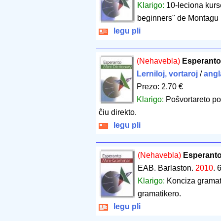
Klarigo:
10-leciona kurs
beginners" de Montagu B
legu pli
(Nehavebla)
Esperanto 
Lerniloj, vortaroj
/
angl
Prezo: 2.70 €
Klarigo:
Poŝvortareto po
ĉiu direkto.
legu pli
(Nehavebla)
Esperanto
EAB. Barlaston.
2010
.
6
Klarigo:
Konciza gramat
gramatikero.
legu pli