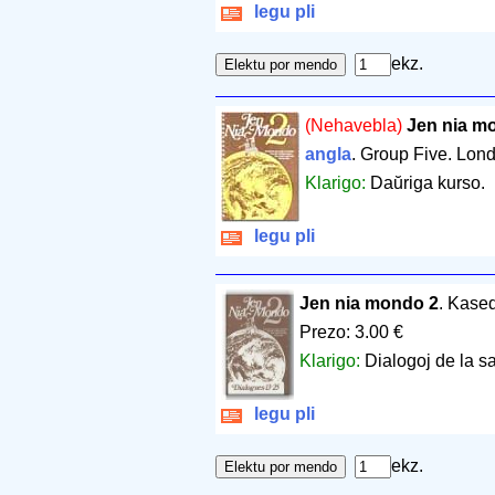
legu pli
ekz.
(Nehavebla)
Jen nia m
angla
. Group Five. Lon
Klarigo:
Daŭriga kurso.
legu pli
Jen nia mondo 2
. Kase
Prezo: 3.00 €
Klarigo:
Dialogoj de la sa
legu pli
ekz.