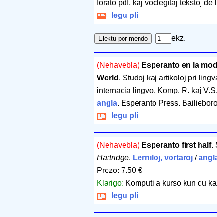
forato pdf, kaj voĉlegitaj tekstoj de
legu pli
ekz.
(Nehavebla)
Esperanto en la mod
World
. Studoj kaj artikoloj pri lin
internacia lingvo. Komp. R. kaj V.S
angla
. Esperanto Press. Bailiebor
legu pli
(Nehavebla)
Esperanto first half
.
Hartridge
.
Lerniloj, vortaroj
/
angl
Prezo: 7.50 €
Klarigo:
Komputila kurso kun du kas
legu pli