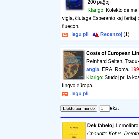
200 paĝoj
Klarigo:
Kolekto de mall
vigla, ĉiutaga Esperanto kaj faritaj 
fluecon.
legu pli
Recenzoj
(1)
Costs of European Li
Reinhard Selten. Traduk
angla
. ERA. Roma.
199
Klarigo:
Studoj pri la k
lingvo eŭropa.
legu pli
ekz.
Dek fabeloj
. Lernolibr
Charlotte Kohrs, Dorot