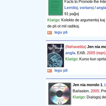
Facts to Promote the Int
Lerniloj, vortaroj
/
angl
91 paĝoj
Klarigo:
Kolekto de argumentoj kaj 
de pli ol mil radikoj.
legu pli
(Nehavebla)
Jen nia m
angla
. EAB.
2005 (repr)
Klarigo:
Kurso kun sprita
legu pli
Jen nia mondo 1
.
L
Barlaston.
2005
.
Pr
Klarigo:
Dialogoj de 