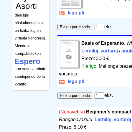
Asorti
legu pli
dancigis
aŭskultantojn kaj
ekz.
en fizika kaj en
virtuala kongresoj.
Basis of Esperanto
.
Wł
Mendu la
Lerniloj, vortaroj
/
angl
kompaktdiskon
Prezo: 3.30 €
Espero
Klarigo:
Mallonga prezen
kun sesona rabato
vortareto.
sendepende de la
legu pli
kvanto.
ekz.
(Nehavebla)
Beginner's compact 
Ranganayakulu
.
Lerniloj, vortaroj
Prezo: 5.10 €