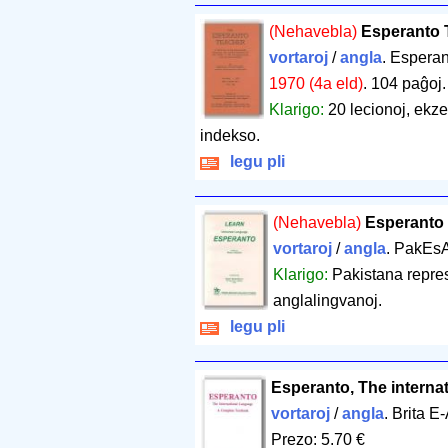
(Nehavebla)
Esperanto 
vortaroj
/
angla
. Espera
1970 (4a eld)
.
104 paĝoj
Klarigo:
20 lecionoj, ekze
indekso.
legu pli
(Nehavebla)
Esperanto 
vortaroj
/
angla
. PakEs
Klarigo:
Pakistana repres
anglalingvanoj.
legu pli
Esperanto, The interna
vortaroj
/
angla
. Brita 
Prezo: 5.70 €