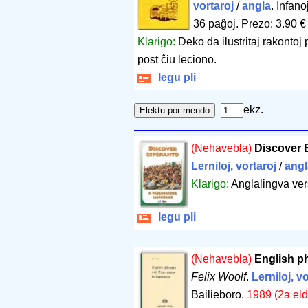
vortaroj
/
angla
. Infan
36 paĝoj
.
Prezo: 3.90 €
Klarigo:
Deko da ilustritaj rakontoj
post ĉiu leciono.
legu pli
ekz.
(Nehavebla)
Discover 
Lerniloj, vortaroj
/
angl
Klarigo:
Anglalingva ver
legu pli
(Nehavebla)
English p
Felix Woolf
.
Lerniloj, v
Bailieboro.
1989 (2a eld