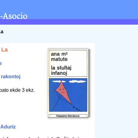
La
, La
e
/
rakontoj
bato ekde 3 ekz.
 Aduriz