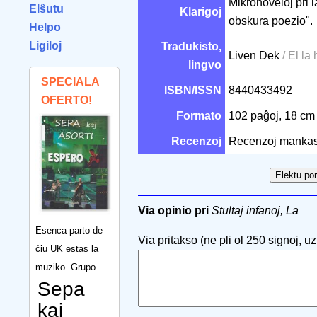
Mikronoveloj pri 
Elŝutu
Klarigoj
obskura poezio".
Helpo
Ligiloj
Tradukisto,
Liven Dek
/ El la
lingvo
SPECIALA
ISBN/ISSN
8440433492
OFERTO!
Formato
102 paĝoj, 18 c
Recenzoj
Recenzoj mankas
Via opinio pri
Stultaj infanoj, La
Esenca parto de
Via pritakso (ne pli ol 250 signoj, uzu
ĉiu UK estas la
muziko. Grupo
Sepa
kaj