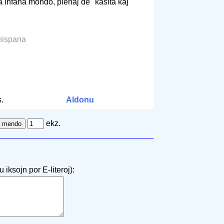
la infana mondo, plenaj de "kaŝita kaj
 hispana
m
.
Aldonu
ekz.
 iksojn por E-literoj):