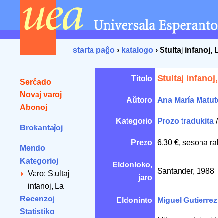
starta paĝo
›
katalogo
› Stultaj infanoj, 
Stultaj infanoj
Titolo
Serĉado
Novaj varoj
Aŭtoro
Ana María Matut
Abonoj
Kategorio
Prozo tradukita
Brokantaĵoj
Prezo
6.30 €, sesona ra
Mendo
Kategorioj
Eldonloko,
Santander, 1988
Varo: Stultaj
jaro
infanoj, La
Recenzoj
Eldoninto
Miguel Gutierrez
Statistiko