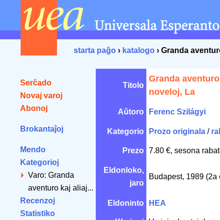
starta paĝo
›
katalogo
› Granda aventuro 
Granda aventuro 
Serĉado
Titolo
noveloj, La
Novaj varoj
Abonoj
Aŭtoro
Ferenc Szilágyi
Brokantaĵoj
Kategorio
Prozo originala
/
ra
Mendo
Prezo
7.80 €, sesona rabat
Kategorioj
Eldonloko,
Varo: Granda
Budapest, 1989 (2a 
jaro
aventuro kaj aliaj...
Recenzoj
Eldoninto
HEA
Statistiko