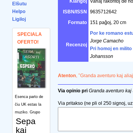
Klarigoj
Variaj rakontoj de no
Elŝutu
Helpo
ISBN/ISSN
9635712642
Ligiloj
Formato
151 paĝoj, 20 cm
Por ke romano estu 
SPECIALA
Jorge Camacho
OFERTO!
Recenzoj
Pri homoj en milito
Johansson
Atenton
, "Granda aventuro kaj alia
Via opinio pri
Granda aventuro kaj a
Esenca parto de
Via pritakso (ne pli ol 250 signoj, uzu
ĉiu UK estas la
muziko. Grupo
Sepa
kaj