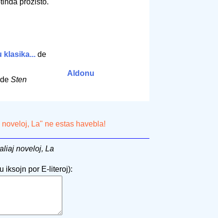
tinda prozisto.
klasika...
de
Aldonu
de
Sten
j noveloj, La" ne estas havebla!
liaj noveloj, La
 iksojn por E-literoj):