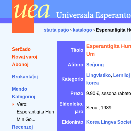
starta paĝo
›
katalogo
› Esperantigita 
Esperantigita Hu
Serĉado
Titolo
Um
Novaj varoj
Abonoj
Aŭtoro
Seĝong
Lingvistiko
,
Lerniloj 
Brokantaĵoj
Kategorio
korea
Mendo
Prezo
9.90 €, sesona rabato
Kategorioj
Eldonloko,
Varo:
Seoul, 1989
jaro
Esperantigita Hun
Min Ĝo...
Eldoninto
Korea Lingva Socie
Recenzoj