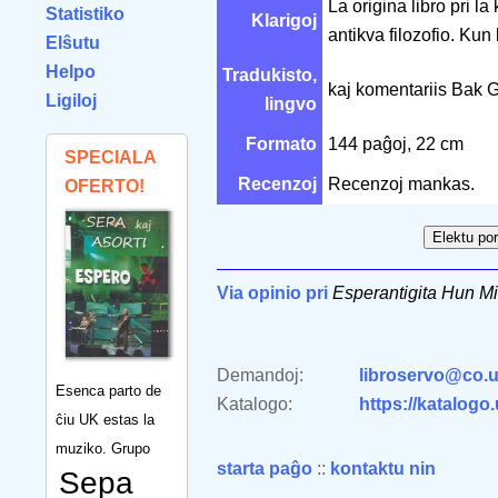
La origina libro pri l
Statistiko
Klarigoj
antikva filozofio. Kun
Elŝutu
Helpo
Tradukisto,
kaj komentariis Bak 
Ligiloj
lingvo
Formato
144 paĝoj, 22 cm
SPECIALA
Recenzoj
Recenzoj mankas.
OFERTO!
Via opinio pri
Esperantigita Hun 
Demandoj:
libroservo@co.u
Esenca parto de
Katalogo:
https://katalogo
ĉiu UK estas la
muziko. Grupo
starta paĝo
::
kontaktu nin
Sepa