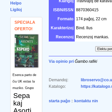
Klarigoj
Travivaĵoj de karavan
Helpo
Ligiloj
ISBN/ISSN
8870360415
Formato
174 paĝoj, 22 cm
SPECIALA
Karakterizoj
Bind. Ilus
OFERTO!
Recenzoj
Recenzoj mankas.
Via opinio pri
Ĝambo rafiki
Esenca parto de
Demandoj:
libroservo@co.u
ĉiu UK estas la
Katalogo:
https://katalogo
muziko. Grupo
Sepa
starta paĝo
::
kontaktu nin
kaj
Asorti