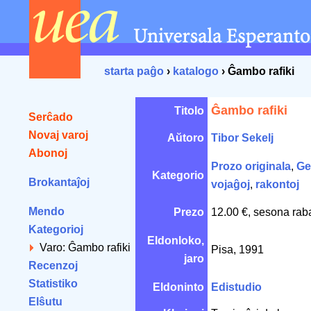
starta paĝo
›
katalogo
› Ĝambo rafiki
Ĝambo rafiki
Titolo
Serĉado
Novaj varoj
Aŭtoro
Tibor Sekelj
Abonoj
Prozo originala
,
Ge
Kategorio
Brokantaĵoj
vojaĝoj
,
rakontoj
Mendo
Prezo
12.00 €, sesona rab
Kategorioj
Eldonloko,
Varo: Ĝambo rafiki
Pisa, 1991
jaro
Recenzoj
Statistiko
Eldoninto
Edistudio
Elŝutu