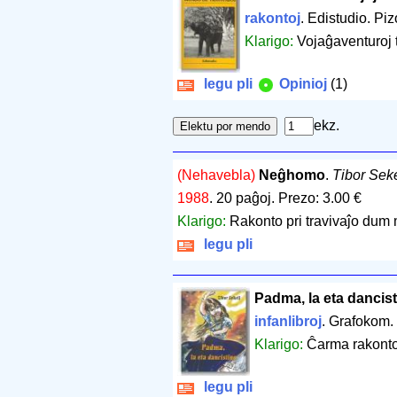
rakontoj
. Edistudio. Pi
Klarigo:
Vojaĝaventuroj t
legu pli
Opinioj
(1)
ekz.
(Nehavebla)
Neĝhomo
.
Tibor Seke
1988
.
20 paĝoj
.
Prezo: 3.00 €
Klarigo:
Rakonto pri travivaĵo dum
legu pli
Padma, la eta dancis
infanlibroj
. Grafokom.
Klarigo:
Ĉarma rakonto 
legu pli