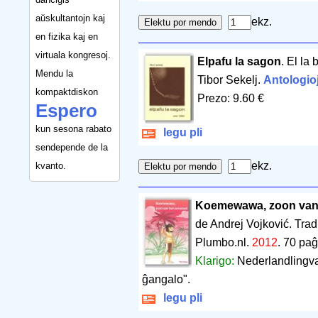
aŭskultantojn kaj
ekz.
en fizika kaj en
virtuala kongresoj.
Elpafu la sagon
. El la
Mendu la
Tibor Sekelj.
Antologio
kompaktdiskon
Prezo: 9.60 €
Espero
kun sesona rabato
legu pli
sendepende de la
ekz.
kvanto.
Koemewawa, zoon van
de Andrej Vojković. Trad
Plumbo.nl.
2012
.
70 paĝ
Klarigo:
Nederlandlingva
ĝangalo".
legu pli