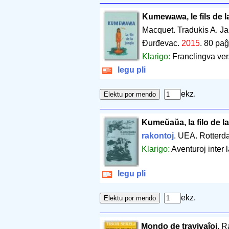
Kumewawa, le fils de l
Macquet. Tradukis A. J
Đurđevac.
2015
.
80 paĝ
Klarigo:
Franclingva ver
legu pli
ekz.
Kumeŭaŭa, la filo de l
rakontoj
. UEA. Rotter
Klarigo:
Aventuroj inter l
legu pli
ekz.
Mondo de travivaĵoj
. R