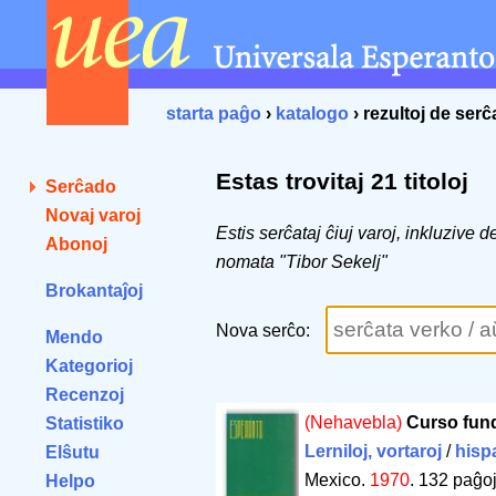
starta paĝo
›
katalogo
› rezultoj de ser
Estas trovitaj 21 titoloj
Serĉado
Novaj varoj
Estis serĉataj ĉiuj varoj, inkluzive 
Abonoj
nomata "Tibor Sekelj"
Brokantaĵoj
Nova serĉo:
Mendo
Kategorioj
Recenzoj
(Nehavebla)
Curso fun
Statistiko
Lerniloj, vortaroj
/
hisp
Elŝutu
Mexico.
1970
.
132 paĝo
Helpo