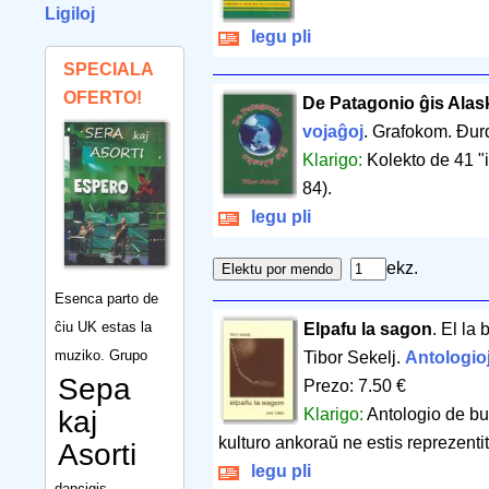
Ligiloj
legu pli
SPECIALA
OFERTO!
De Patagonio ĝis Alas
vojaĝoj
. Grafokom. Đu
Klarigo:
Kolekto de 41 "
84).
legu pli
ekz.
Esenca parto de
ĉiu UK estas la
Elpafu la sagon
. El la
muziko. Grupo
Tibor Sekelj.
Antologio
Sepa
Prezo: 7.50 €
kaj
Klarigo:
Antologio de bu
kulturo ankoraŭ ne estis reprezenti
Asorti
legu pli
dancigis