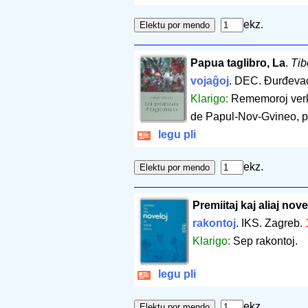
ekz.
Papua taglibro, La
.
Tib
vojaĝoj
. DEC. Đurđeva
Klarigo:
Rememoroj verk
de Papul-Nov-Gvineo, pr
legu pli
ekz.
Premiitaj kaj aliaj nove
rakontoj
. IKS. Zagreb.
Klarigo:
Sep rakontoj.
legu pli
ekz.