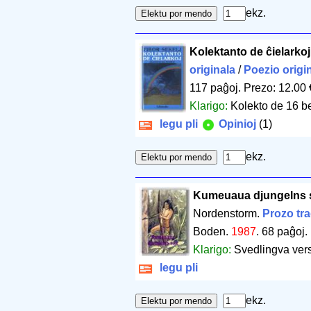
ekz.
Kolektanto de ĉielarkoj
originala
/
Poezio origi
117 paĝoj
.
Prezo: 12.00 
Klarigo:
Kolekto de 16 be
legu pli
Opinioj
(1)
ekz.
Kumeuaua djungelns 
Nordenstorm.
Prozo tra
Boden.
1987
.
68 paĝoj
.
Klarigo:
Svedlingva vers
legu pli
ekz.