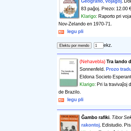
Geografio, vojaĝoj
. Do
83 paĝoj
.
Prezo: 12.00 
Klarigo:
Raporto pri voja
Nov-Zelando en 1970-71.
legu pli
ekz.
(Nehavebla)
Tra lando d
Sonnenfeld.
Prozo tradu
Eldona Societo Esperan
Klarigo:
Pri la travivaĵoj
de Brazilo.
legu pli
Ĝambo rafiki
.
Tibor Sek
rakontoj
. Edistudio. Pi