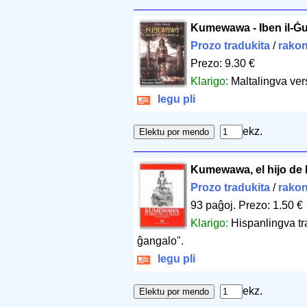
Kumewawa - Iben il-Ġ
Prozo tradukita
/
rakon
Prezo: 9.30 €
Klarigo:
Maltalingva ver
legu pli
ekz.
Kumewawa, el hijo de l
Prozo tradukita
/
rakon
93 paĝoj
.
Prezo: 1.50 €
Klarigo:
Hispanlingva tr
ĝangalo".
legu pli
ekz.