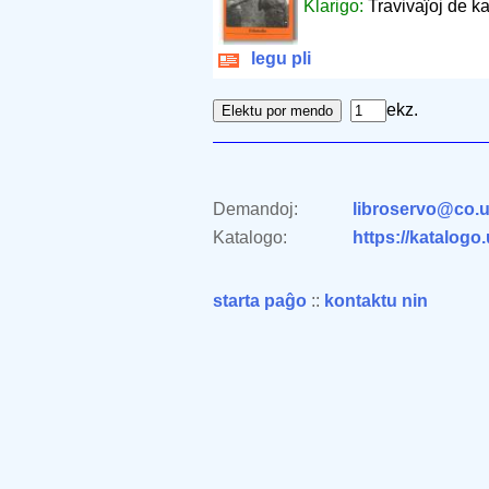
Klarigo:
Travivaĵoj de ka
legu pli
ekz.
Demandoj:
libroservo@co.u
Katalogo:
https://katalogo
starta paĝo
::
kontaktu nin