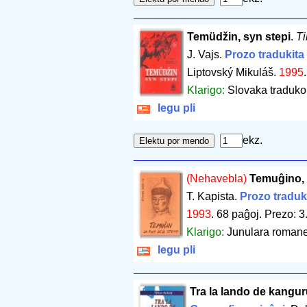
Temüdžin, syn stepi
.
Ti
J. Vajs.
Prozo tradukita
Liptovský Mikuláš.
1995
Klarigo:
Slovaka traduko 
legu pli
ekz.
(Nehavebla)
Temuĝino, l
T. Kapista.
Prozo traduk
1993
.
68 paĝoj
.
Prezo: 3
Klarigo:
Junulara romane
legu pli
Tra la lando de kangur