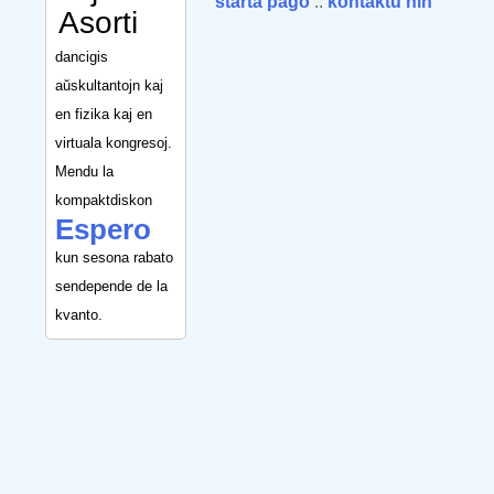
starta paĝo
::
kontaktu nin
Asorti
dancigis
aŭskultantojn kaj
en fizika kaj en
virtuala kongresoj.
Mendu la
kompaktdiskon
Espero
kun sesona rabato
sendepende de la
kvanto.