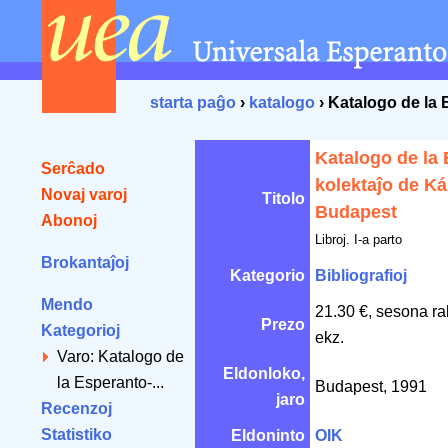
starta paĝo
›
katalogo
› Katalogo de la 
Katalogo de la
Serĉado
kolektaĵo de Ká
Novaj varoj
Titolo
Budapest
Abonoj
Libroj. I-a parto
Brokantaĵoj
Kategorio
Bibliografioj
Mendo
21.30 €, sesona ra
Prezo
Kategorioj
ekz.
Varo: Katalogo de
Eldonloko,
la Esperanto-...
Budapest, 1991
jaro
Recenzoj
Statistiko
Eldoninto
OIK