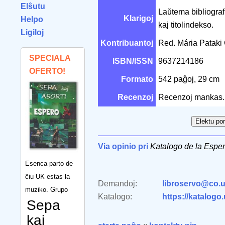
Elŝutu
Laŭtema bibliograf
Klarigoj
Helpo
kaj titolindekso.
Ligiloj
Kontribuantoj
Red. Mária Pataki
SPECIALA
ISBN/ISSN
9637214186
OFERTO!
Formato
542 paĝoj, 29 cm
Recenzoj
Recenzoj mankas.
Via opinio pri
Katalogo de la Esper
Esenca parto de
ĉiu UK estas la
Demandoj:
libroservo@co.u
muziko. Grupo
Katalogo:
https://katalogo
Sepa
kaj