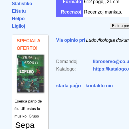
Formato
612 paĝoj, 21 cm
Statistiko
Elŝutu
Recenzoj
Recenzoj mankas.
Helpo
Ligiloj
Via opinio pri
Ludovikologia dokum
SPECIALA
OFERTO!
Demandoj:
libroservo@co.u
Katalogo:
https://katalogo
starta paĝo
::
kontaktu nin
Esenca parto de
ĉiu UK estas la
muziko. Grupo
Sepa