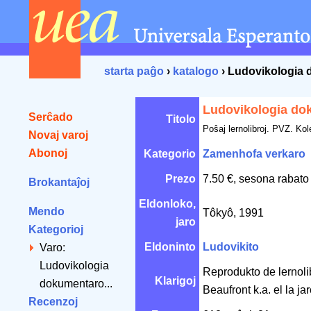
starta paĝo
›
katalogo
› Ludovikologia 
Ludovikologia do
Serĉado
Titolo
Poŝaj lernolibroj. PVZ. Kol
Novaj varoj
Abonoj
Kategorio
Zamenhofa verkaro
Prezo
7.50 €, sesona rabato
Brokantaĵoj
Eldonloko,
Mendo
Tôkyô, 1991
jaro
Kategorioj
Eldoninto
Ludovikito
Varo:
Ludovikologia
Reprodukto de lernol
Klarigoj
dokumentaro...
Beaufront k.a. el la j
Recenzoj