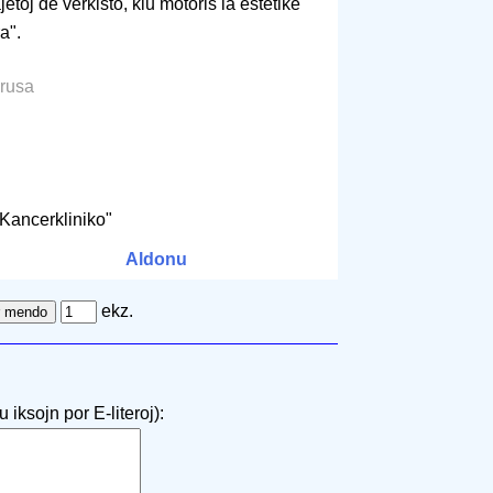
etoj de verkisto, kiu motoris la estetike
a".
 rusa
 Kancerkliniko"
Aldonu
ekz.
 iksojn por E-literoj):