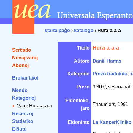
starta paĝo
›
katalogo
› Hura-a-a-a
Hura-a-a-a
Titolo
Serĉado
Novaj varoj
Aŭtoro
Daniil Harms
Abonoj
Kategorio
Prozo tradukita
/
r
Brokantaĵoj
Prezo
3.30 €, sesona rab
Mendo
Kategorioj
Eldonloko,
Thaumiers, 1991
Varo: Hura-a-a-a
jaro
Recenzoj
Statistiko
Eldoninto
La KancerKliniko
Elŝutu