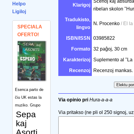
Scenoj kaj absurdaĵ
Helpo
Klarigoj
ribelan skolon "Hur
Ligiloj
Tradukisto,
N. Procenko
/ El la
SPECIALA
lingvo
OFERTO!
ISBN/ISSN
03985822
Formato
32 paĝoj, 30 cm
Karakterizoj
Suplemento al "La
Recenzoj
Recenzoj mankas.
Esenca parto de
ĉiu UK estas la
Via opinio pri
Hura-a-a-a
muziko. Grupo
Sepa
Via pritakso (ne pli ol 250 signoj, uzu
kaj
Asorti