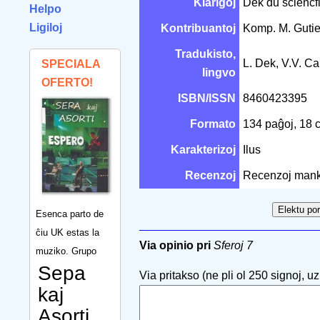
Klarigoj
Dek du sciencfik
Helpo
Ligiloj
Kontribuantoj
Komp. M. Guti
Tradukisto,
L. Dek, V.V. Ca
SPECIALA
lingvo
OFERTO!
ISBN/ISSN
8460423395
Formato
134 paĝoj, 18
Karakterizoj
Ilus
Recenzoj
Recenzoj mank
Esenca parto de
ĉiu UK estas la
Via opinio pri
Sferoj 7
muziko. Grupo
Sepa
Via pritakso (ne pli ol 250 signoj, uzu
kaj
Asorti