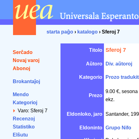
starta paĝo
›
katalogo
› Sferoj 7
Sferoj 7
Titolo
Serĉado
Novaj varoj
Aŭtoro
Div. aŭtoroj
Abonoj
Kategorio
Prozo traduki
Brokantaĵoj
9.00 €, sesona
Mendo
Prezo
ekz.
Kategorioj
Varo: Sferoj 7
Eldonloko, jaro
Santander, 19
Recenzoj
Statistiko
Eldoninto
Grupo Nifo
Elŝutu