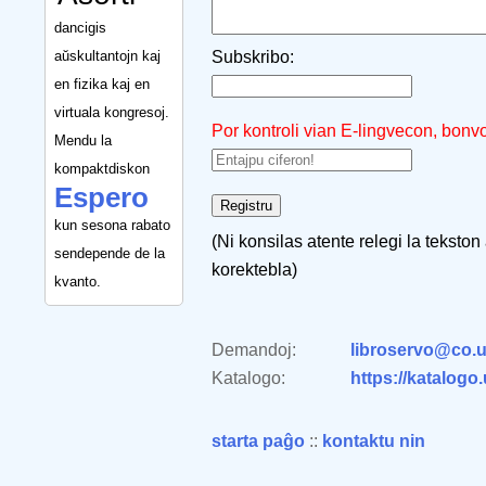
dancigis
aŭskultantojn kaj
Subskribo:
en fizika kaj en
virtuala kongresoj.
Por kontroli vian E-lingvecon, bonv
Mendu la
kompaktdiskon
Espero
kun sesona rabato
(Ni konsilas atente relegi la tekston
sendepende de la
korektebla)
kvanto.
Demandoj:
libroservo@co.u
Katalogo:
https://katalogo
starta paĝo
::
kontaktu nin