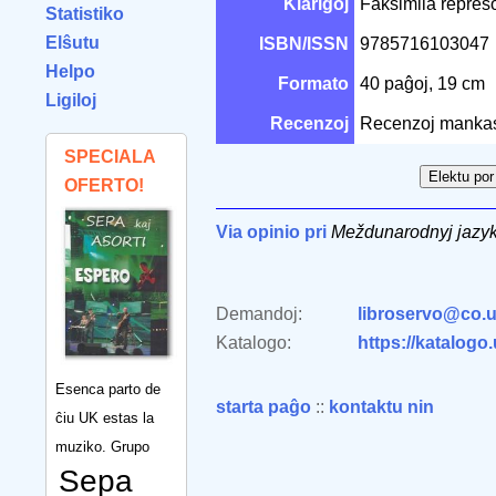
Klarigoj
Faksimila represo
Statistiko
Elŝutu
ISBN/ISSN
9785716103047
Helpo
Formato
40 paĝoj, 19 cm
Ligiloj
Recenzoj
Recenzoj manka
SPECIALA
OFERTO!
Via opinio pri
Meždunarodnyj jazy
Demandoj:
libroservo@co.u
Katalogo:
https://katalogo
Esenca parto de
starta paĝo
::
kontaktu nin
ĉiu UK estas la
muziko. Grupo
Sepa