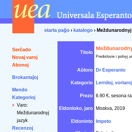
starta paĝo
›
katalogo
› Meždunarodnyj 
Meždunarodny
Serĉado
Titolo
Predislovie i polnyj 
Novaj varoj
Abonoj
Aŭtoro
Dr Esperanto
Brokantaĵoj
Kategorio
Lerniloj, vortaro
Mendo
Prezo
6.90 €, sesona ra
Kategorioj
Varo:
Eldonloko, jaro
Moskva, 2019
Meždunarodnyj
jazyk
Eldoninto
Impeto
Recenzoj