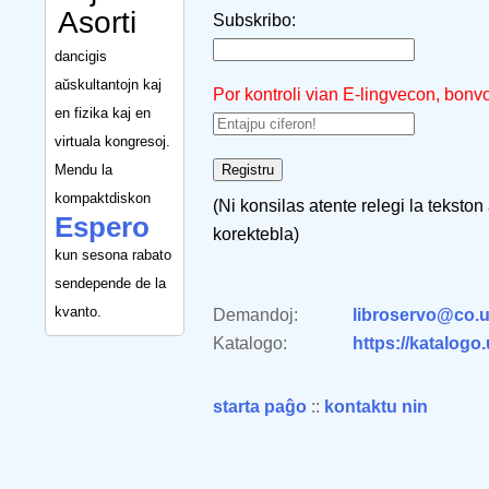
Asorti
Subskribo:
dancigis
aŭskultantojn kaj
Por kontroli vian E-lingvecon, bonv
en fizika kaj en
virtuala kongresoj.
Mendu la
kompaktdiskon
(Ni konsilas atente relegi la tekston
Espero
korektebla)
kun sesona rabato
sendepende de la
kvanto.
Demandoj:
libroservo@co.u
Katalogo:
https://katalogo
starta paĝo
::
kontaktu nin