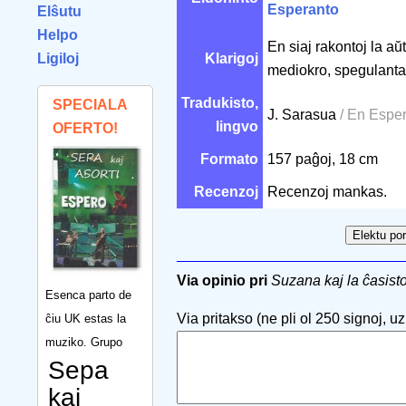
Esperanto
Elŝutu
Helpo
En siaj rakontoj la a
Ligiloj
Klarigoj
mediokro, spegulantan
Tradukisto,
SPECIALA
J. Sarasua
/ En Espe
lingvo
OFERTO!
Formato
157 paĝoj, 18 cm
Recenzoj
Recenzoj mankas.
Via opinio pri
Suzana kaj la ĉasist
Esenca parto de
Via pritakso (ne pli ol 250 signoj, uzu
ĉiu UK estas la
muziko. Grupo
Sepa
kaj