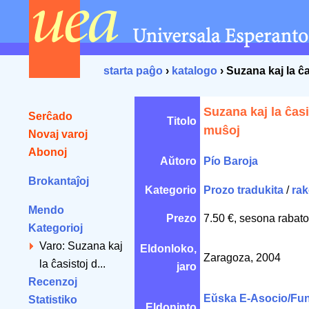
starta paĝo
›
katalogo
› Suzana kaj la ĉ
Suzana kaj la ĉasi
Serĉado
Titolo
muŝoj
Novaj varoj
Abonoj
Aŭtoro
Pío Baroja
Brokantaĵoj
Kategorio
Prozo tradukita
/
rak
Mendo
Prezo
7.50 €, sesona rabato
Kategorioj
Varo: Suzana kaj
Eldonloko,
Zaragoza, 2004
la ĉasistoj d...
jaro
Recenzoj
Eŭska E-Asocio/Fu
Statistiko
Eldoninto