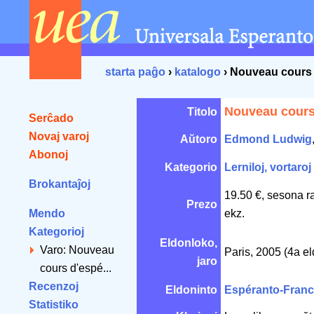
starta paĝo
›
katalogo
› Nouveau cours
Nouveau cours
Titolo
Serĉado
Novaj varoj
Aŭtoro
Edmond Ludwig
Abonoj
Kategorio
Lerniloj, vortaroj
Brokantaĵoj
19.50 €, sesona r
Prezo
Mendo
ekz.
Kategorioj
Eldonloko,
Varo: Nouveau
Paris, 2005 (4a e
jaro
cours d'espé...
Recenzoj
Eldoninto
Espéranto-Fran
Statistiko