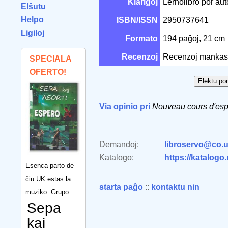
Klarigoj
Lernolibro por aŭ
Elŝutu
Helpo
ISBN/ISSN
2950737641
Ligiloj
Formato
194 paĝoj, 21 cm
Recenzoj
Recenzoj mankas
SPECIALA
OFERTO!
Via opinio pri
Nouveau cours d'esp
Demandoj:
libroservo@co.u
Katalogo:
https://katalogo
Esenca parto de
ĉiu UK estas la
starta paĝo
::
kontaktu nin
muziko. Grupo
Sepa
kaj