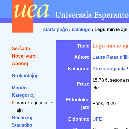
starta paĝo
›
katalogo
› Legu min ie ajn
Legu min ie aj
Titolo
Serĉado
Novaj varoj
Aŭtoro
Laure Patas d'Ill
Abonoj
Kategorio
Prozo originala
/
Brokantaĵoj
15.78 €, sesona r
Prezo
Mendo
ekz.
Kategorioj
Eldonloko,
Varo: Legu min ie
Paris, 2026
jaro
ajn
Recenzoj
Eldoninto
UFE
Statistiko