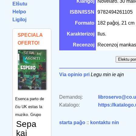
Klarigoj
Novelaro. 30 mall
Elŝutu
Helpo
ISBN/ISSN
9782494261105
Ligiloj
Formato
182 paĝoj, 21 cm
Karakterizoj
Ilus.
SPECIALA
OFERTO!
Recenzoj
Recenzoj mankas
Via opinio pri
Legu min ie ajn
Demandoj:
libroservo@co.u
Esenca parto de
Katalogo:
https://katalogo
ĉiu UK estas la
muziko. Grupo
Sepa
starta paĝo
::
kontaktu nin
kaj