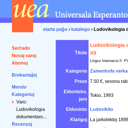
starta paĝo
›
katalogo
› Ludovikologia 
Ludovikologia
Serĉado
XII
Titolo
Novaj varoj
Lingvo Internacia II. 
Abonoj
Kategorio
Zamenhofa verka
Brokantaĵoj
Prezo
7.50 €, sesona rab
Mendo
Eldonloko,
Kategorioj
Tokio, 1993
jaro
Varo:
Ludovikologia
Eldoninto
Ludovikito
dokumentaro...
Klarigoj
La jarkolektoj 18
Recenzoj