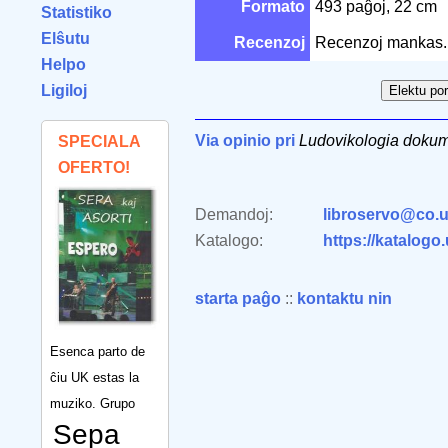
Formato
493 paĝoj, 22 cm
Statistiko
Elŝutu
Recenzoj
Recenzoj mankas.
Helpo
Ligiloj
Via opinio pri
Ludovikologia dokum
SPECIALA
OFERTO!
Demandoj:
libroservo@co.u
Katalogo:
https://katalogo
starta paĝo
::
kontaktu nin
Esenca parto de
ĉiu UK estas la
muziko. Grupo
Sepa