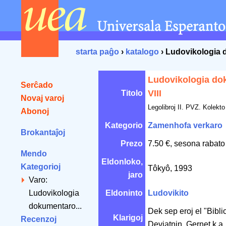
starta paĝo
›
katalogo
› Ludovikologia 
Ludovikologia do
Serĉado
VIII
Titolo
Novaj varoj
Legolibroj II. PVZ. Kolekto
Abonoj
Kategorio
Zamenhofa verkaro
Brokantaĵoj
Prezo
7.50 €, sesona rabato
Mendo
Eldonloko,
Kategorioj
Tôkyô, 1993
jaro
Varo:
Ludovikologia
Eldoninto
Ludovikito
dokumentaro...
Dek sep eroj el "Bibl
Klarigoj
Recenzoj
Devjatnin, Gernet k.a.