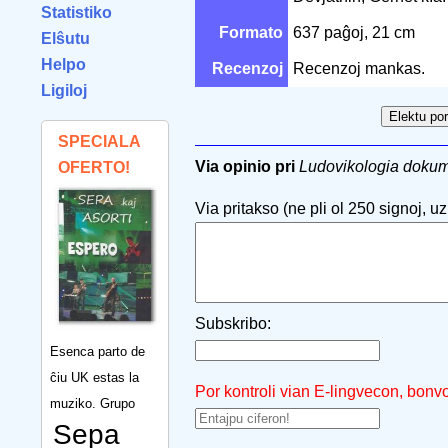
Statistiko
Formato
637 paĝoj, 21 cm
Elŝutu
Helpo
Recenzoj
Recenzoj mankas.
Ligiloj
SPECIALA
Via opinio pri
Ludovikologia dokum
OFERTO!
Via pritakso (ne pli ol 250 signoj, uzu
Subskribo:
Esenca parto de
ĉiu UK estas la
Por kontroli vian E-lingvecon, bonv
muziko. Grupo
Sepa