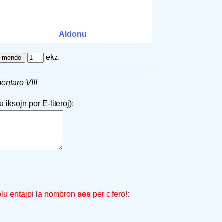
Aldonu
ekz.
entaro VIII
 iksojn por E-literoj):
olu entajpi la nombron
ses
per cifero!: