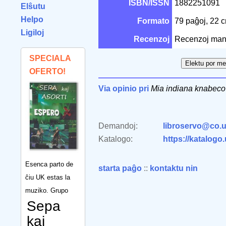
ISBN/ISSN
1882251091
Elŝutu
Helpo
Formato
79 paĝoj, 22 
Ligiloj
Recenzoj
Recenzoj man
SPECIALA
OFERTO!
Via opinio pri
Mia indiana knabeco
Demandoj:
libroservo@co.u
Katalogo:
https://katalogo
Esenca parto de
starta paĝo
::
kontaktu nin
ĉiu UK estas la
muziko. Grupo
Sepa
kaj