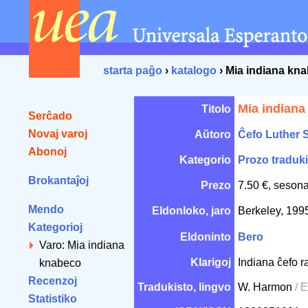
starta paĝo
›
katalogo
› Mia indiana kn
Mia indiana
Titolo
Serĉado
Novaj varoj
Aŭtoro
Ĉefo Luther 
Abonoj
Kategorio
Prozo traduki
Brokantaĵoj
Prezo
7.50 €, sesona
Mendo
Eldonloko, jaro
Berkeley, 19
Kategorioj
Eldoninto
Bero
Varo: Mia indiana
Klarigoj
Indiana ĉefo r
knabeco
Recenzoj
Tradukisto, lingvo
W. Harmon
/ 
Statistiko