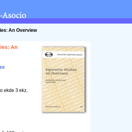
ies: An Overview
ies: An
tes
to ekde 3 ekz.