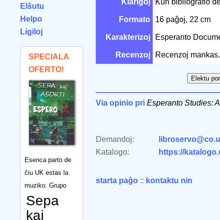
Klarigoj
Kun bibliografio de
Elŝutu
Helpo
Formato
16 paĝoj, 22 cm
Ligiloj
Karakterizoj
Esperanto Docum
Recenzoj
Recenzoj mankas.
SPECIALA
OFERTO!
Via opinio pri
Esperanto Studies: 
Demandoj:
libroservo@co.u
Katalogo:
https://katalogo
Esenca parto de
ĉiu UK estas la
starta paĝo
::
kontaktu nin
muziko. Grupo
Sepa
kaj