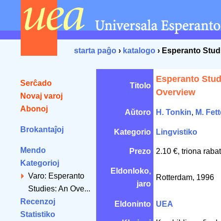
starta paĝo
›
katalogo
› Esperanto Stud
Esperanto Stud
Serĉado
Titolo
Overview
Novaj varoj
Abonoj
Aŭtoro
H. Tonkin
,
M. Fet
Brokantaĵoj
Kategorio
Lingvistiko
Mendo
Prezo
2.10 €, triona raba
Kategorioj
Eldonloko,
Varo: Esperanto
Rotterdam, 1996
jaro
Studies: An Ove...
Recenzoj
Eldoninto
UEA
Statistiko