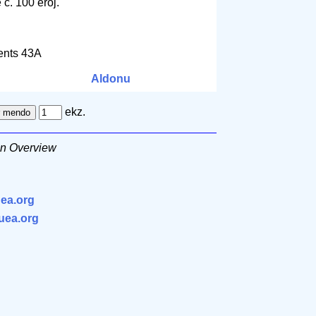
 ĉ. 100 eroj.
ents 43A
Aldonu
ekz.
An Overview
ea.org
.uea.org