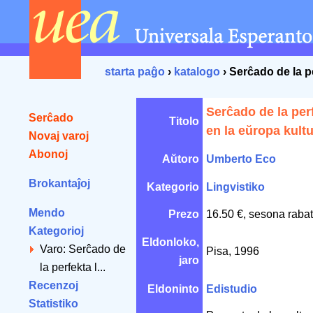
starta paĝo
›
katalogo
› Serĉado de la p
Serĉado de la per
Serĉado
Titolo
en la eŭropa kultu
Novaj varoj
Abonoj
Aŭtoro
Umberto Eco
Brokantaĵoj
Kategorio
Lingvistiko
Mendo
Prezo
16.50 €, sesona rabat
Kategorioj
Eldonloko,
Varo: Serĉado de
Pisa, 1996
jaro
la perfekta l...
Recenzoj
Eldoninto
Edistudio
Statistiko