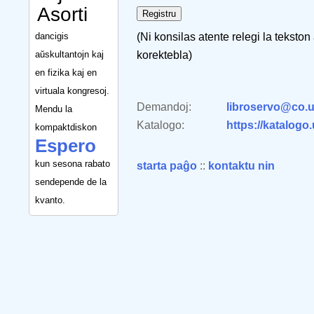
Asorti
dancigis
(Ni konsilas atente relegi la tekston
aŭskultantojn kaj
korektebla)
en fizika kaj en
virtuala kongresoj.
Demandoj:
libroservo@co.u
Mendu la
Katalogo:
https://katalogo
kompaktdiskon
Espero
kun sesona rabato
starta paĝo
::
kontaktu nin
sendepende de la
kvanto.