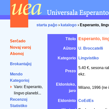
starta paĝo
›
katalogo
› Esperanto, ling
Esperanto, lin
Titolo
Serĉado
Novaj varoj
Aŭtoro
U. Broccatelli
Abonoj
Kategorio
Lingvistiko
Brokantaĵoj
5.40 €, sesona ra
Prezo
Mendo
ekz.
Kategorioj
Eldonloko,
Varo: Esperanto,
Milano, 1996 (ne 
jaro
lingvo planebl...
Recenzoj
Eldoninto
CoEdEs
Statistiko