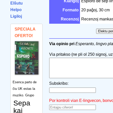
Klarigoj
Esploro de sep l
Elŝutu
Helpo
Formato
20 paĝoj, 30 cm
Ligiloj
Recenzoj
Recenzoj mankas
SPECIALA
OFERTO!
Via opinio pri
Esperanto, lingvo pl
Via pritakso (ne pli ol 250 signoj, uzu
Esenca parto de
Subskribo:
ĉiu UK estas la
muziko. Grupo
Por kontroli vian E-lingvecon, bonv
Sepa
kaj