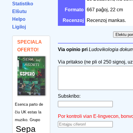
Statistiko
Formato
667 paĝoj, 22 cm
Elŝutu
Helpo
Recenzoj
Recenzoj mankas.
Ligiloj
SPECIALA
Via opinio pri
Ludovikologia dokum
OFERTO!
Via pritakso (ne pli ol 250 signoj, uzu
Subskribo:
Esenca parto de
ĉiu UK estas la
Por kontroli vian E-lingvecon, bonv
muziko. Grupo
Sepa