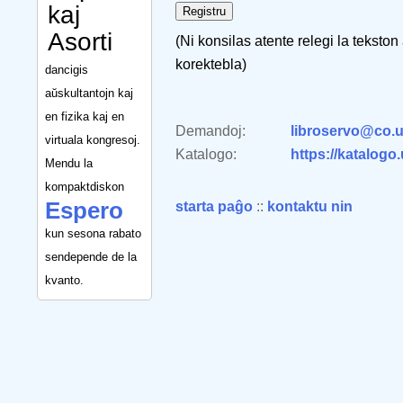
kaj
Asorti
(Ni konsilas atente relegi la tekston
korektebla)
dancigis
aŭskultantojn kaj
en fizika kaj en
Demandoj:
libroservo@co.u
virtuala kongresoj.
Katalogo:
https://katalogo
Mendu la
kompaktdiskon
Espero
starta paĝo
::
kontaktu nin
kun sesona rabato
sendepende de la
kvanto.