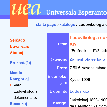
starta paĝo
›
katalogo
› Ludovikologia
Ludovikologia do
Serĉado
XIV
Titolo
Novaj varoj
L'Espérantiste I. PVZ. Kol
Abonoj
Kategorio
Zamenhofa verkaro
Brokantaĵoj
Prezo
7.50 €, sesona rabato
Mendo
Eldonloko,
Kategorioj
Kyoto, 1996
jaro
Varo:
Ludovikologia
Eldoninto
Ludovikito
dokumentaro...
Jarkolektoj 1898-1900 
Klarigoj
Recenzoj
de Beaufront, kiu tiom