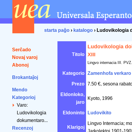
starta paĝo
›
katalogo
› Ludovikologia 
Ludovikologia d
Serĉado
XIII
Titolo
Novaj varoj
Lingvo internacia III. PVZ
Abonoj
Kategorio
Zamenhofa verkaro
Brokantaĵoj
Prezo
7.50 €, sesona rabat
Mendo
Eldonloko,
Kategorioj
Kyoto, 1996
jaro
Varo:
Ludovikologia
Eldoninto
Ludovikito
dokumentaro...
Lingvo Internacia; mo
Klarigoj
Recenzoj
Jarkolektoj 1901-190