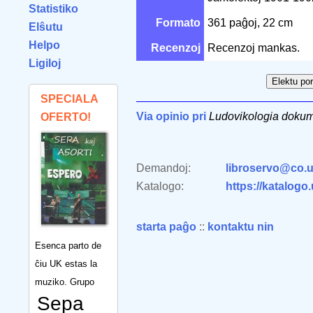
Statistiko
Formato
361 paĝoj, 22 cm
Elŝutu
Helpo
Recenzoj
Recenzoj mankas.
Ligiloj
SPECIALA
Via opinio pri
Ludovikologia dokum
OFERTO!
Demandoj:
libroservo@co.u
Katalogo:
https://katalogo
starta paĝo
::
kontaktu nin
Esenca parto de
ĉiu UK estas la
muziko. Grupo
Sepa