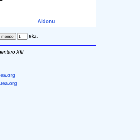
Aldonu
ekz.
entaro XIII
ea.org
.uea.org