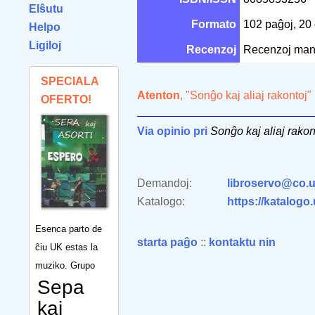
Elŝutu
Formato
102 paĝoj, 2
Helpo
Ligiloj
Recenzoj
Recenzoj man
SPECIALA
Atenton
, "Sonĝo kaj aliaj rakontoj
OFERTO!
Via opinio pri
Sonĝo kaj aliaj rakon
Demandoj:
libroservo@co.u
Katalogo:
https://katalogo
Esenca parto de
starta paĝo
::
kontaktu nin
ĉiu UK estas la
muziko. Grupo
Sepa
kaj