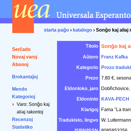
starta paĝo
›
katalogo
› Sonĝo kaj aliaj 
Sonĝo kaj al
Titolo
Serĉado
Novaj varoj
Aŭtoro
Franz Kafka
Abonoj
Kategorio
Prozo traduki
Brokantaĵoj
Prezo
7.80 €, sesona
Eldonloko, jaro
Dobřichovice
Mendo
Kategorioj
Eldoninto
KAVA-PECH
Varo: Sonĝo kaj
Klarigoj
Fama "La trans
aliaj rakontoj
Recenzoj
Tradukisto, lingvo
W. Lutterman
Statistiko
ISBN/ISSN
8085853256