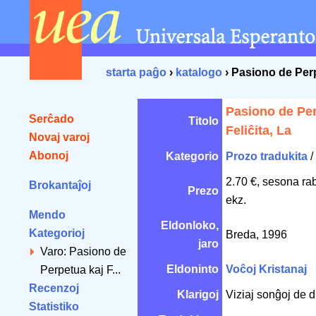
starta paĝo
›
katalogo
› Pasiono de Perp
Pasiono de Per
Serĉado
Titolo
Feliĉita, La
Novaj varoj
Abonoj
Kategorio
Prozo tradukita
/
2.70 €, sesona ra
Brokantaĵoj
Prezo
ekz.
Mendo
Eldonloko,
Kategorioj
Breda, 1996
jaro
Varo: Pasiono de
Eldoninto
Voĉoj Kristanaj
Perpetua kaj F...
Recenzoj
Klarigoj
Viziaj sonĝoj de d
Statistiko