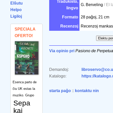
Tradukisto,
Elŝutu
G. Berveling
/ El l
lingvo
Helpo
Ligiloj
Formato
28 paĝoj, 21 cm
Recenzoj
Recenzoj mankas
SPECIALA
OFERTO!
Via opinio pri
Pasiono de Perpetua 
Demandoj:
libroservo@co.u
Katalogo:
https://katalogo
Esenca parto de
ĉiu UK estas la
starta paĝo
::
kontaktu nin
muziko. Grupo
Sepa
kaj