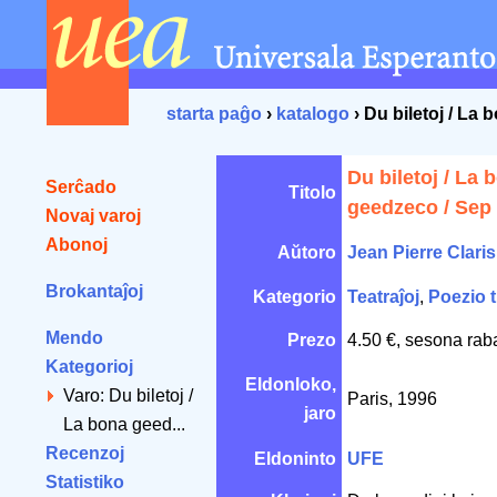
starta paĝo
›
katalogo
› Du biletoj / La 
Du biletoj / La 
Serĉado
Titolo
geedzeco / Sep 
Novaj varoj
Abonoj
Aŭtoro
Jean Pierre Claris
Brokantaĵoj
Kategorio
Teatraĵoj
,
Poezio t
Mendo
Prezo
4.50 €, sesona rab
Kategorioj
Eldonloko,
Varo: Du biletoj /
Paris, 1996
jaro
La bona geed...
Recenzoj
Eldoninto
UFE
Statistiko