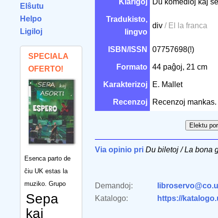
Klarigoj
Du komedioj kaj se
Elŝutu
Helpo
Tradukisto,
div
/ El la franca
Ligiloj
lingvo
ISBN/ISSN
07757698(!)
SPECIALA
Formato
44 paĝoj, 21 cm
OFERTO!
Karakterizoj
E. Mallet
Recenzoj
Recenzoj mankas.
Via opinio pri
Du biletoj / La bona 
Esenca parto de
ĉiu UK estas la
muziko. Grupo
Demandoj:
libroservo@co.u
Sepa
Katalogo:
https://katalogo
kaj