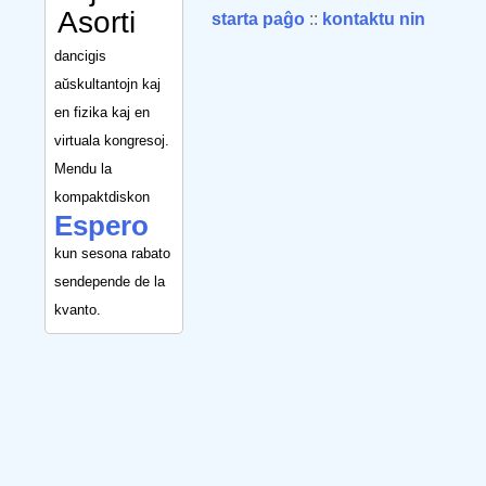
Asorti
starta paĝo
::
kontaktu nin
dancigis
aŭskultantojn kaj
en fizika kaj en
virtuala kongresoj.
Mendu la
kompaktdiskon
Espero
kun sesona rabato
sendepende de la
kvanto.