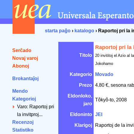
starta paĝo
›
katalogo
› Raportoj pri la 
Raportoj pri la 
Serĉado
Titolo
20 invititoj el Azio al 
Novaj varoj
Jokohamo
Abonoj
Kategorio
Movado
Brokantaĵoj
Prezo
4.80 €, sesona rab
Mendo
Eldonloko,
Kategorioj
Tôkyô-to, 2008
jaro
Varo: Raportoj pri
la invitproj...
Eldoninto
JEI
Recenzoj
Klarigoj
Raportoj de la invi
Statistiko