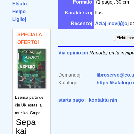
Formato
71 paĝoj, 30 cm
Elŝutu
Helpo
Karakterizoj
Ilus
Ligiloj
Recenzoj
Aziaj mov(iĝ)oj
d
SPECIALA
OFERTO!
Via opinio pri
Raportoj pri la invitp
Demandoj:
libroservo@co.u
Katalogo:
https://katalogo
Esenca parto de
starta paĝo
::
kontaktu nin
ĉiu UK estas la
muziko. Grupo
Sepa
kaj