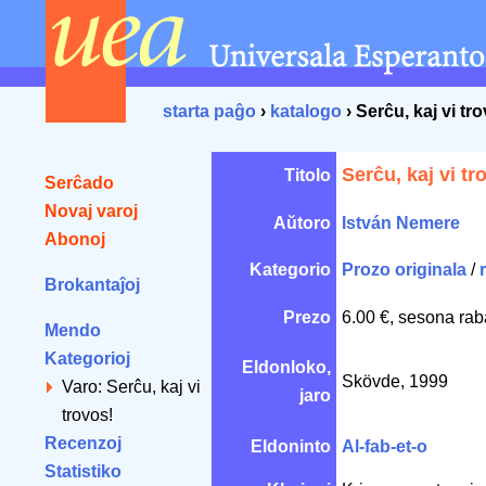
starta paĝo
›
katalogo
› Serĉu, kaj vi tr
Serĉu, kaj vi tr
Titolo
Serĉado
Novaj varoj
Aŭtoro
István Nemere
Abonoj
Kategorio
Prozo originala
/
Brokantaĵoj
Prezo
6.00 €, sesona rab
Mendo
Kategorioj
Eldonloko,
Skövde, 1999
Varo: Serĉu, kaj vi
jaro
trovos!
Recenzoj
Eldoninto
Al-fab-et-o
Statistiko