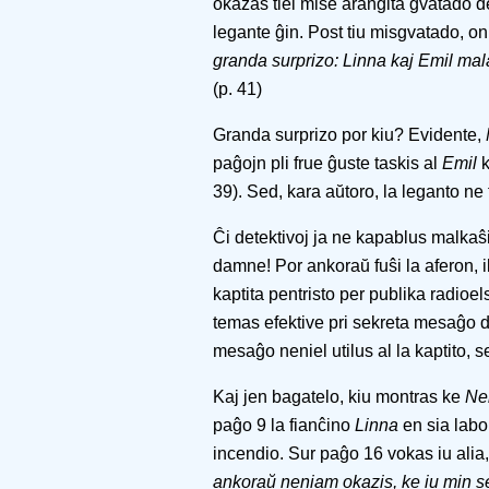
okazas tiel mise aranĝita gvatado de
legante ĝin. Post tiu misgvatado, on
granda surprizo: Linna kaj Emil malap
(p. 41)
Granda surprizo por kiu? Evidente,
paĝojn pli frue ĝuste taskis al
Emil
k
39). Sed, kara aŭtoro, la leganto ne 
Ĉi detektivoj ja ne kapablus malkaŝi 
damne! Por ankoraŭ fuŝi la aferon, i
kaptita pentristo per publika radio
temas efektive pri sekreta mesaĝo de
mesaĝo neniel utilus al la kaptito, se
Kaj jen bagatelo, kiu montras ke
Ne
paĝo 9 la fianĉino
Linna
en sia labo
incendio. Sur paĝo 16 vokas iu alia,
ankoraŭ neniam okazis, ke iu min se