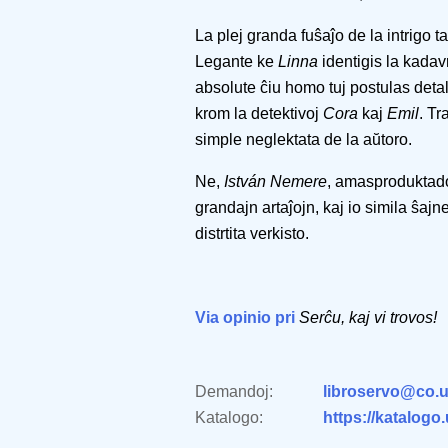
La plej granda fuŝaĵo de la intrigo t
Legante ke
Linna
identigis la kadavr
absolute ĉiu homo tuj postulas detalo
krom la detektivoj
Cora
kaj
Emil
. Tr
simple neglektata de la aŭtoro.
Ne,
István Nemere
, amasproduktado 
grandajn artaĵojn, kaj io simila ŝaj
distrtita verkisto.
Via opinio pri
Serĉu, kaj vi trovos!
Demandoj:
libroservo@co.u
Katalogo:
https://katalogo