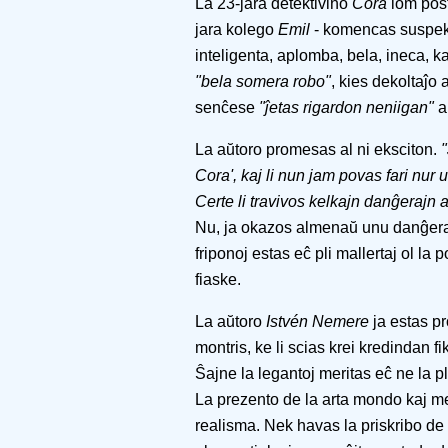
La 23-jara detektivino
Cora
iom post
jara kolego
Emil
- komencas suspekt
inteligenta, aplomba, bela, ineca, k
"bela somera robo"
, kies dekoltaĵo 
senĉese
"ĵetas rigardon neniigan"
a
La aŭtoro promesas al ni eksciton.
"
Cora', kaj li nun jam povas fari nur un
Certe li travivos kelkajn danĝerajn av
Nu, ja okazos almenaŭ unu danĝeraĵo
friponoj estas eĉ pli mallertaj ol la p
fiaske.
La aŭtoro
Istvén Nemere
ja estas pr
montris, ke li scias krei kredindan fik
Ŝajne la legantoj meritas eĉ ne la p
La prezento de la arta mondo kaj me
realisma. Nek havas la priskribo de