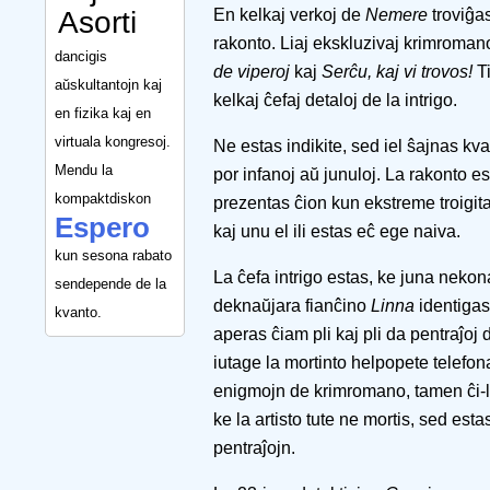
Asorti
En kelkaj verkoj de
Nemere
troviĝas
rakonto. Liaj ekskluzivaj krimroman
dancigis
de viperoj
kaj
Serĉu, kaj vi trovos!
Ti
aŭskultantojn kaj
kelkaj ĉefaj detaloj de la intrigo.
en fizika kaj en
virtuala kongresoj.
Ne estas indikite, sed iel ŝajnas kv
Mendu la
por infanoj aŭ junuloj. La rakonto e
kompaktdiskon
prezentas ĉion kun ekstreme troigita 
Espero
kaj unu el ili estas eĉ ege naiva.
kun sesona rabato
La ĉefa intrigo estas, ke juna nekon
sendepende de la
deknaŭjara fianĉino
Linna
identigas
kvanto.
aperas ĉiam pli kaj pli da pentraĵoj 
iutage la mortinto helpopete telefona
enigmojn de krimromano, tamen ĉi-l
ke la artisto tute ne mortis, sed est
pentraĵojn.