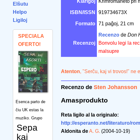
Klarigoj
Krimromaneto pri m
Elŝutu
Helpo
ISBN/ISSN
919734673X
Ligiloj
Formato
71 paĝoj, 21 cm
Recenzo
de
Don 
SPECIALA
Recenzoj
Bonvolu legi la re
OFERTO!
malsupre
Atenton
, "Serĉu, kaj vi trovos!" ne
Recenzo de
Sten Johansson
Amasprodukto
Esenca parto de
ĉiu UK estas la
Reta ligilo al la originalo:
muziko. Grupo
http://esperanto.net/literaturo/ro
Sepa
Aldonita de
A. G.
(2004-10-19)
kaj