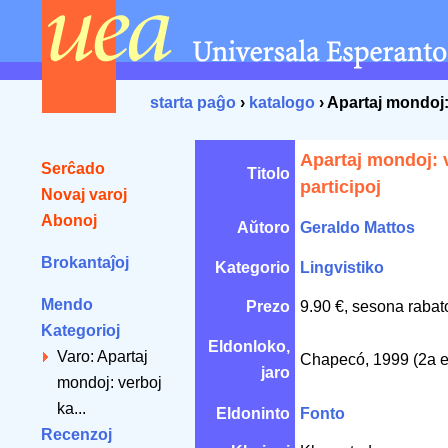
starta paĝo
›
katalogo
› Apartaj mondoj: 
Apartaj mondoj: 
Serĉado
Titolo
participoj
Novaj varoj
Abonoj
Aŭtoro
Geraldo Mattos
Brokantaĵoj
Kategorio
Lingvistiko
Mendo
Prezo
9.90 €, sesona rabat
Kategorioj
Eldonloko,
Varo: Apartaj
Chapecó, 1999 (2a e
jaro
mondoj: verboj
ka...
Eldoninto
Fonto
Recenzoj