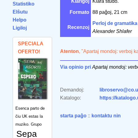
Klarigoj
Klara studo.
Statistiko
Elŝutu
Formato
88 paĝoj, 21 cm
Helpo
Perloj de gramatika
Recenzoj
Ligiloj
Alexander Shlafer
SPECIALA
Atenton
, "Apartaj mondoj: verboj ka
OFERTO!
Via opinio pri
Apartaj mondoj: verbo
Demandoj:
libroservo@co.u
Katalogo:
https://katalogo
Esenca parto de
starta paĝo
::
kontaktu nin
ĉiu UK estas la
muziko. Grupo
Sepa