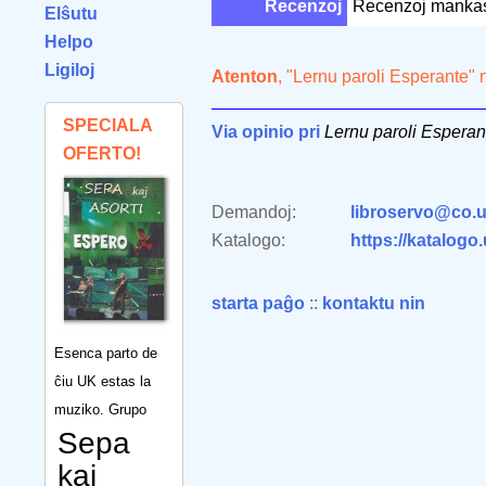
Recenzoj
Recenzoj manka
Elŝutu
Helpo
Ligiloj
Atenton
, "Lernu paroli Esperante" 
SPECIALA
Via opinio pri
Lernu paroli Esperan
OFERTO!
Demandoj:
libroservo@co.u
Katalogo:
https://katalogo
starta paĝo
::
kontaktu nin
Esenca parto de
ĉiu UK estas la
muziko. Grupo
Sepa
kaj