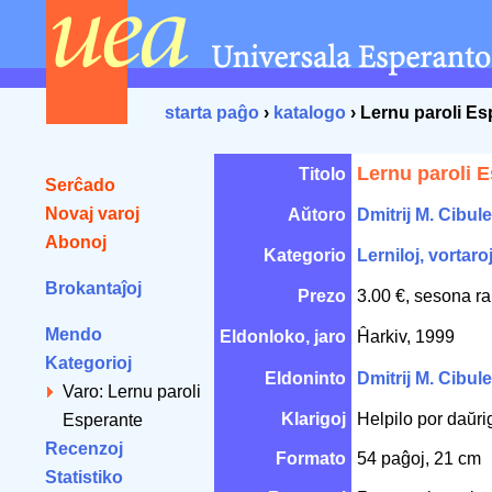
starta paĝo
›
katalogo
› Lernu paroli Es
Lernu paroli 
Titolo
Serĉado
Novaj varoj
Aŭtoro
Dmitrij M. Cibule
Abonoj
Kategorio
Lerniloj, vortaro
Brokantaĵoj
Prezo
3.00 €, sesona ra
Mendo
Eldonloko, jaro
Ĥarkiv, 1999
Kategorioj
Eldoninto
Dmitrij M. Cibule
Varo: Lernu paroli
Klarigoj
Helpilo por daŭri
Esperante
Recenzoj
Formato
54 paĝoj, 21 cm
Statistiko