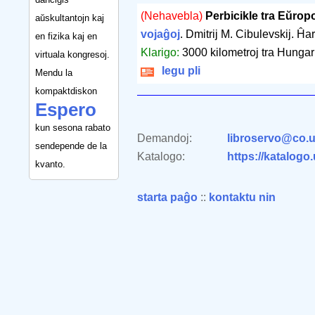
(Nehavebla)
Perbicikle tra Eŭrop
aŭskultantojn kaj
vojaĝoj
. Dmitrij M. Cibulevskij. Ĥa
en fizika kaj en
Klarigo:
3000 kilometroj tra Hungario
virtuala kongresoj.
legu pli
Mendu la
kompaktdiskon
Espero
kun sesona rabato
Demandoj:
libroservo@co.u
sendepende de la
Katalogo:
https://katalogo
kvanto.
starta paĝo
::
kontaktu nin