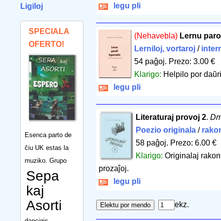
legu pli
Ligiloj
SPECIALA
(Nehavebla)
Lernu paro
OFERTO!
Lerniloj, vortaroj
/
inter
54 paĝoj
.
Prezo: 3.00 €
Klarigo:
Helpilo por daŭr
legu pli
Literaturaj provoj 2
.
Dmi
Poezio originala
/
rako
Esenca parto de
58 paĝoj
.
Prezo: 6.00 €
ĉiu UK estas la
Klarigo:
Originalaj rakon
muziko. Grupo
prozaĵoj.
Sepa
legu pli
kaj
Asorti
ekz.
dancigis