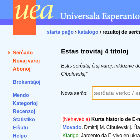
starta paĝo
›
katalogo
› rezultoj de ser
Estas trovitaj 4 titoloj
Serĉado
Novaj varoj
Estis serĉataj ĉiuj varoj, inkluzive d
Abonoj
Cibulevskij"
Brokantaĵoj
Nova serĉo:
Mendo
Kategorioj
Recenzoj
(Nehavebla)
Kurta historio de E
Statistiko
Movado
. Dmitrij M. Cibulevskij. Ĥa
Elŝutu
Klarigo:
Jarcento da E-vivo en ukra
Helpo