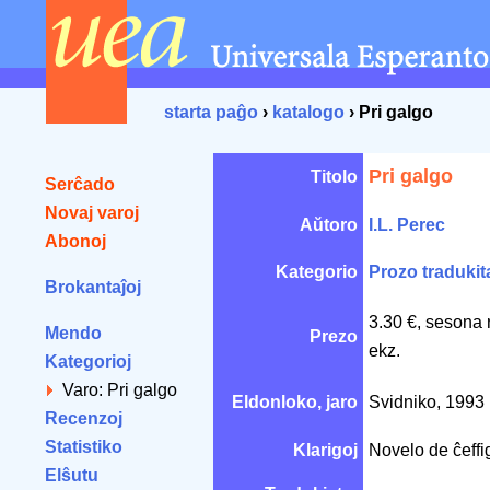
starta paĝo
›
katalogo
› Pri galgo
Pri galgo
Titolo
Serĉado
Novaj varoj
Aŭtoro
I.L. Perec
Abonoj
Kategorio
Prozo tradukit
Brokantaĵoj
3.30 €, sesona 
Mendo
Prezo
ekz.
Kategorioj
Varo: Pri galgo
Eldonloko, jaro
Svidniko, 1993
Recenzoj
Statistiko
Klarigoj
Novelo de ĉeffig
Elŝutu