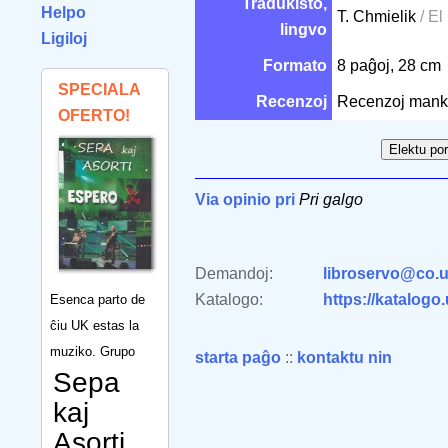
Tradukisto,
Helpo
T. Chmielik
/ El
lingvo
Ligiloj
Formato
8 paĝoj, 28 cm
SPECIALA
Recenzoj
Recenzoj mank
OFERTO!
Via opinio pri
Pri galgo
Demandoj:
libroservo@co.u
Katalogo:
https://katalogo
Esenca parto de
ĉiu UK estas la
muziko. Grupo
starta paĝo
::
kontaktu nin
Sepa
kaj
Asorti