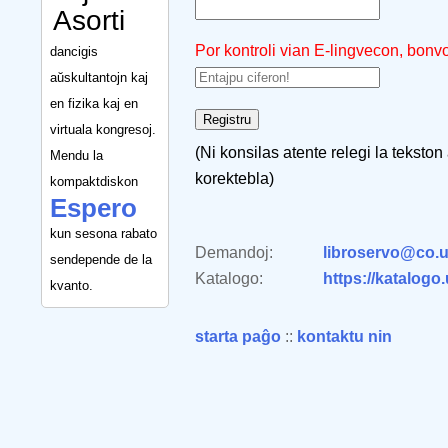
Asorti
Por kontroli vian E-lingvecon, bonv
dancigis
aŭskultantojn kaj
en fizika kaj en
virtuala kongresoj.
(Ni konsilas atente relegi la tekston
Mendu la
korektebla)
kompaktdiskon
Espero
kun sesona rabato
Demandoj:
libroservo@co.u
sendepende de la
Katalogo:
https://katalogo
kvanto.
starta paĝo
::
kontaktu nin