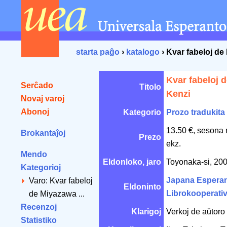
starta paĝo
›
katalogo
› Kvar fabeloj d
Kvar fabeloj 
Serĉado
Titolo
Kenzi
Novaj varoj
Abonoj
Kategorio
Prozo tradukita
13.50 €, sesona 
Brokantaĵoj
Prezo
ekz.
Mendo
Eldonloko, jaro
Toyonaka-si, 20
Kategorioj
Japana Espera
Varo: Kvar fabeloj
Eldoninto
Librokooperati
de Miyazawa ...
Recenzoj
Klarigoj
Verkoj de aŭtoro 
Statistiko