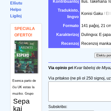
Kontribuantoj
Ilus. Takehana 
Elŝutu
Helpo
Tradukisto,
Konisi Gaku
/ El
Ligiloj
lingvo
Formato
141 paĝoj, 21 c
SPECIALA
Karakterizoj
Dulingva: E-jap
OFERTO!
Recenzoj
Recenzoj manka
Via opinio pri
Kvar fabeloj de Miy
Via pritakso (ne pli ol 250 signoj, uzu
Esenca parto de
ĉiu UK estas la
muziko. Grupo
Sepa
Subskribo:
kaj