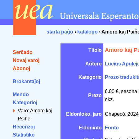
starta paĝo
›
katalogo
› Amoro kaj Psiĥ
Amoro kaj P
Titolo
Serĉado
Novaj varoj
Aŭtoro
Lucius Apulej
Abonoj
Kategorio
Prozo tradukit
Brokantaĵoj
6.00 €, sesona 
Mendo
Prezo
ekz.
Kategorioj
Varo: Amoro kaj
Eldonloko, jaro
Chapecó, 202
Psiĥe
Recenzoj
Eldoninto
Fonto
Statistiko