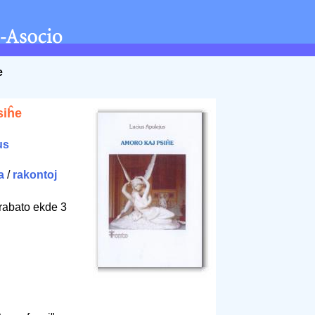
e
siĥe
us
a
/
rakontoj
rabato ekde 3
4