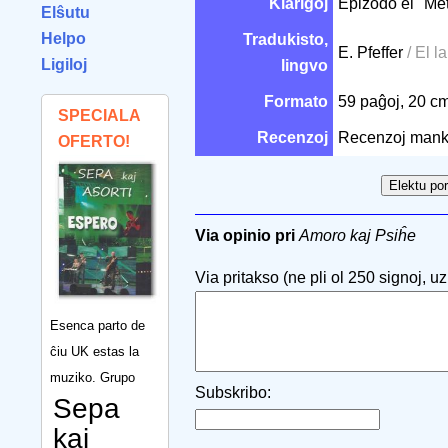
Klarigoj
Epizodo el "Me
Elŝutu
Helpo
Tradukisto,
E. Pfeffer
/ El l
Ligiloj
lingvo
Formato
59 paĝoj, 20 c
SPECIALA
Recenzoj
Recenzoj mank
OFERTO!
Via opinio pri
Amoro kaj Psiĥe
Via pritakso (ne pli ol 250 signoj, uzu
Esenca parto de
ĉiu UK estas la
muziko. Grupo
Subskribo:
Sepa
kaj