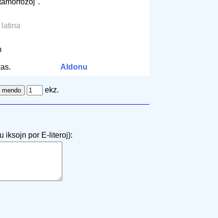
tamorfozoj".
a latina
m
as.
Aldonu
ekz.
 iksojn por E-literoj):