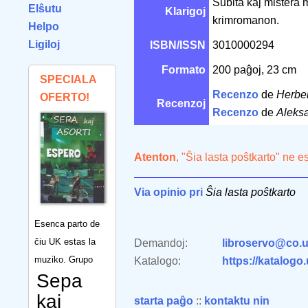
Subita kaj mistera 
Elŝutu
Klarigoj
krimromanon.
Helpo
Ligiloj
ISBN/ISSN
3010000294
Formato
200 paĝoj, 23 cm
SPECIALA
Recenzo
de
Herbe
OFERTO!
Recenzoj
Recenzo
de
Aleks
Atenton
, "Ŝia lasta poŝtkarto" ne e
Via opinio pri
Ŝia lasta poŝtkarto
Esenca parto de
ĉiu UK estas la
Demandoj:
libroservo@co.u
muziko. Grupo
Katalogo:
https://katalogo
Sepa
kaj
starta paĝo
::
kontaktu nin