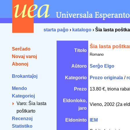
starta paĝo
›
katalogo
› Ŝia lasta poŝtka
Ŝia lasta poŝtka
Serĉado
Titolo
Romano
Novaj varoj
Abonoj
Aŭtoro
Serĝo Elgo
Brokantaĵoj
Kategorio
Prozo originala
/
r
Mendo
Prezo
13.80 €, triona raba
Kategorioj
Eldonloko,
Varo: Ŝia lasta
Vieno, 2002 (2a el
jaro
poŝtkarto
Recenzoj
Eldoninto
IEM
Statistiko