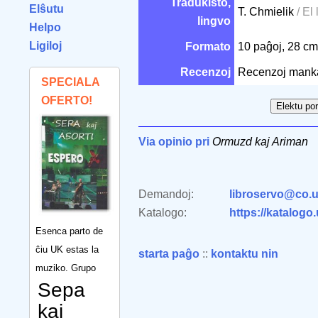
Tradukisto,
Elŝutu
T. Chmielik
/ El 
lingvo
Helpo
Ligiloj
Formato
10 paĝoj, 28 c
Recenzoj
Recenzoj mank
SPECIALA
OFERTO!
Via opinio pri
Ormuzd kaj Ariman
Demandoj:
libroservo@co.u
Katalogo:
https://katalogo
Esenca parto de
ĉiu UK estas la
starta paĝo
::
kontaktu nin
muziko. Grupo
Sepa
kaj