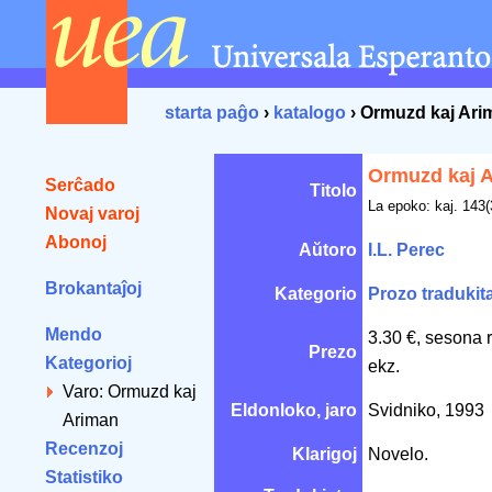
starta paĝo
›
katalogo
› Ormuzd kaj Ari
Ormuzd kaj 
Serĉado
Titolo
La epoko: kaj. 143(
Novaj varoj
Abonoj
Aŭtoro
I.L. Perec
Brokantaĵoj
Kategorio
Prozo tradukit
Mendo
3.30 €, sesona 
Prezo
Kategorioj
ekz.
Varo: Ormuzd kaj
Eldonloko, jaro
Svidniko, 1993
Ariman
Recenzoj
Klarigoj
Novelo.
Statistiko