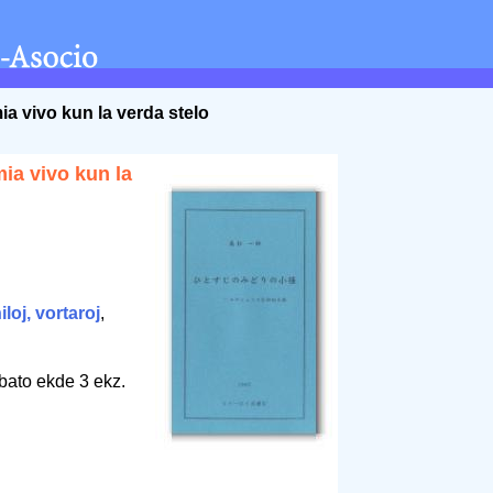
a vivo kun la verda stelo
ia vivo kun la
iloj, vortaroj
,
bato ekde 3 ekz.