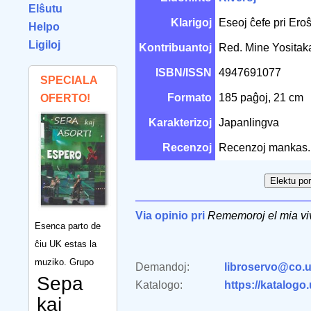
Elŝutu
Klarigoj
Eseoj ĉefe pri Eroŝ
Helpo
Ligiloj
Kontribuantoj
Red. Mine Yosita
ISBN/ISSN
4947691077
SPECIALA
Formato
185 paĝoj, 21 cm
OFERTO!
Karakterizoj
Japanlingva
Recenzoj
Recenzoj mankas.
Via opinio pri
Rememoroj el mia viv
Esenca parto de
ĉiu UK estas la
muziko. Grupo
Demandoj:
libroservo@co.u
Sepa
Katalogo:
https://katalogo
kaj