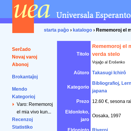
starta paĝo
›
katalogo
› Rememoroj el mi
Rememoroj el m
Serĉado
verda stelo
Titolo
Novaj varoj
Vojaĝo al Eroŝenko
Abonoj
Aŭtoro
Takasugi Ichirô
Brokantaĵoj
Bibliografioj
,
Lern
Kategorio
Mendo
japana
Kategorioj
Prezo
12.60 €, sesona ra
Varo: Rememoroj
el mia vivo kun...
Eldonloko,
Oosaka, 1997
Recenzoj
jaro
Statistiko
Eldoninto
Riveroj