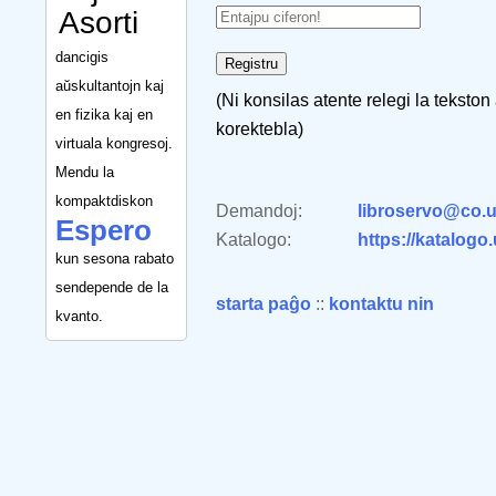
Asorti
dancigis
aŭskultantojn kaj
(Ni konsilas atente relegi la tekston
en fizika kaj en
korektebla)
virtuala kongresoj.
Mendu la
kompaktdiskon
Demandoj:
libroservo@co.u
Espero
Katalogo:
https://katalogo
kun sesona rabato
sendepende de la
starta paĝo
::
kontaktu nin
kvanto.