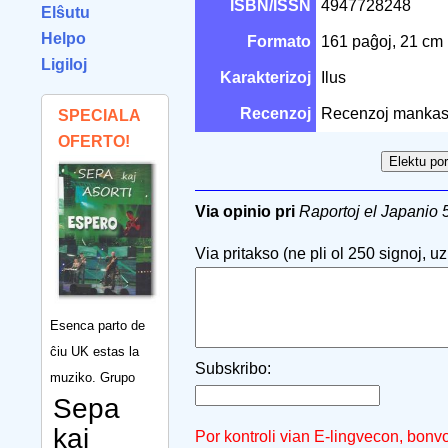
ISBN/ISSN
4947728248
Elŝutu
Helpo
Formato
161 paĝoj, 21 cm
Ligiloj
Karakterizoj
Ilus
Recenzoj
Recenzoj mankas
SPECIALA
OFERTO!
Via opinio pri
Raportoj el Japanio 
Via pritakso (ne pli ol 250 signoj, uzu
Esenca parto de
ĉiu UK estas la
Subskribo:
muziko. Grupo
Sepa
kaj
Por kontroli vian E-lingvecon, bonv