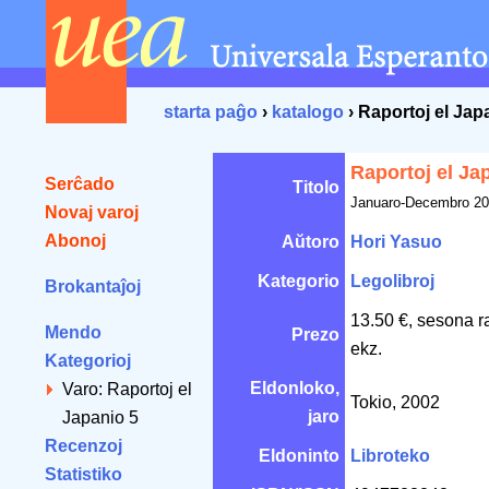
starta paĝo
›
katalogo
› Raportoj el Jap
Raportoj el Ja
Serĉado
Titolo
Januaro-Decembro 2
Novaj varoj
Abonoj
Aŭtoro
Hori Yasuo
Kategorio
Legolibroj
Brokantaĵoj
13.50 €, sesona r
Mendo
Prezo
ekz.
Kategorioj
Eldonloko,
Varo: Raportoj el
Tokio, 2002
jaro
Japanio 5
Recenzoj
Eldoninto
Libroteko
Statistiko