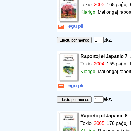
Tokio.
2003
.
168 paĝoj
.
Klarigo:
Mallongaj raport
legu pli
ekz.
Raportoj el Japanio 7
.
Tokio.
2004
.
155 paĝoj
.
Klarigo:
Mallongaj raport
legu pli
ekz.
Raportoj el Japanio 8
.
Tokio.
2005
.
178 paĝoj
.
Klarigo:
Raportoj pri div