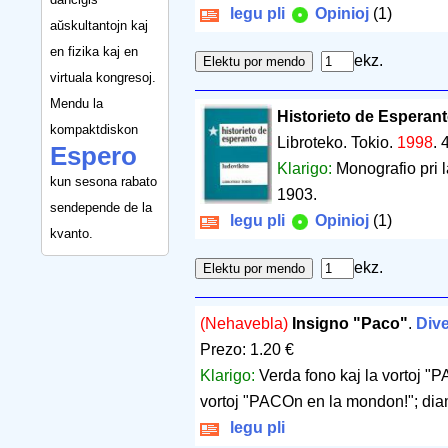
legu pli
Opinioj
(1)
aŭskultantojn kaj
en fizika kaj en
ekz.
virtuala kongresoj.
Mendu la
Historieto de Esperan
kompaktdiskon
Libroteko. Tokio.
1998
.
Espero
Klarigo:
Monografio pri 
kun sesona rabato
1903.
sendepende de la
legu pli
Opinioj
(1)
kvanto.
ekz.
(Nehavebla)
Insigno "Paco"
.
Dive
Prezo: 1.20 €
Klarigo:
Verda fono kaj la vortoj "
vortoj "PACOn en la mondon!"; dia
legu pli