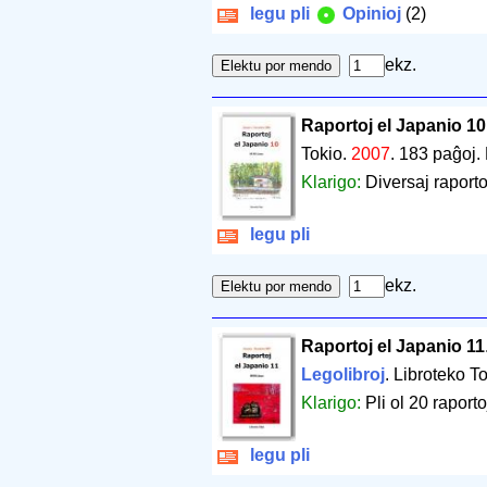
legu pli
Opinioj
(2)
ekz.
Raportoj el Japanio 10
Tokio.
2007
.
183 paĝoj
.
Klarigo:
Diversaj raporto
legu pli
ekz.
Raportoj el Japanio 11
Legolibroj
. Libroteko T
Klarigo:
Pli ol 20 raporto
legu pli