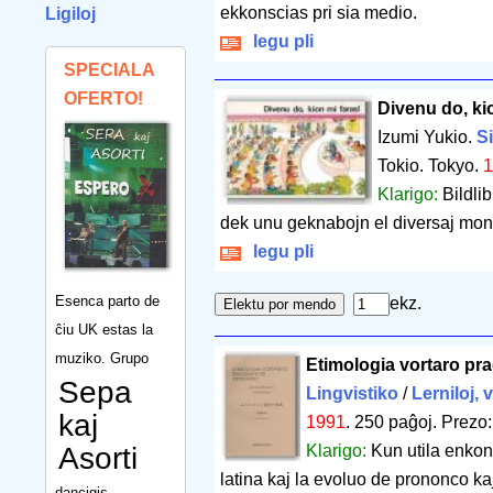
ekkonscias pri sia medio.
Ligiloj
legu pli
SPECIALA
OFERTO!
Divenu do, kio
Izumi Yukio.
Si
Tokio. Tokyo.
1
Klarigo:
Bildli
dek unu geknabojn el diversaj mon
legu pli
Esenca parto de
ekz.
ĉiu UK estas la
muziko. Grupo
Etimologia vortaro pr
Sepa
Lingvistiko
/
Lerniloj, 
kaj
1991
.
250 paĝoj
.
Prezo:
Asorti
Klarigo:
Kun utila enkond
latina kaj la evoluo de prononco kaj
dancigis