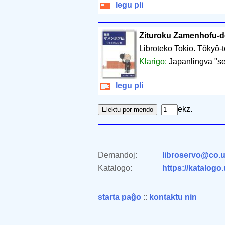
legu pli
Zituroku Zamenhofu-
Libroteko Tokio. Tôkyô-
Klarigo:
Japanlingva "se
legu pli
ekz.
Demandoj:
libroservo@co.u
Katalogo:
https://katalogo
starta paĝo
::
kontaktu nin