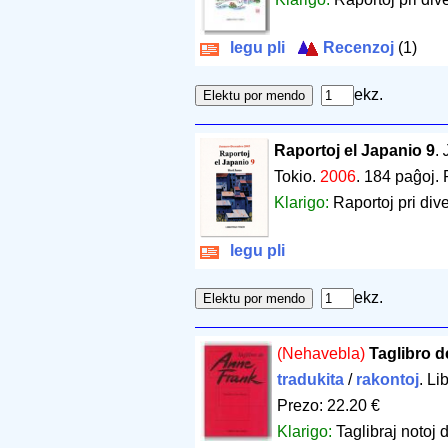
legu pli
Recenzoj
(1)
ekz.
Raportoj el Japanio 9
.
Tokio.
2006
.
184 paĝoj
.
Klarigo:
Raportoj pri div
legu pli
ekz.
(Nehavebla)
Taglibro 
tradukita
/
rakontoj
. Li
Prezo: 22.20 €
Klarigo:
Taglibraj notoj