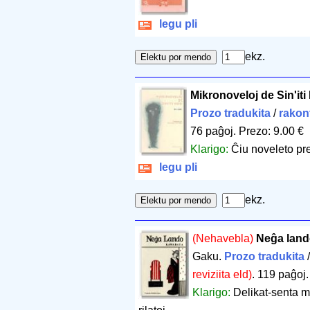
legu pli
ekz.
Mikronoveloj de Sin'iti
Prozo tradukita
/
rakon
76 paĝoj
.
Prezo: 9.00 €
Klarigo:
Ĉiu noveleto pre
legu pli
ekz.
(Nehavebla)
Neĝa lan
Gaku.
Prozo tradukita
reviziita eld)
.
119 paĝoj
Klarigo:
Delikat-senta m