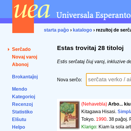
starta paĝo
›
katalogo
› rezultoj de ser
Estas trovitaj 28 titoloj
Serĉado
Novaj varoj
Estis serĉataj ĉiuj varoj, inkluzive 
Abonoj
Brokantaĵoj
Nova serĉo:
Mendo
Kategorioj
(Nehavebla)
Arbo... kiu
Recenzoj
Kitagawa Hisasi.
Simpla
Statistiko
Tokyo.
1990
.
38 paĝoj
.
Elŝutu
Klarigo:
Kiam la sola arb
Helpo