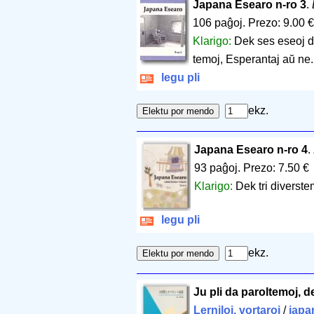
Japana Esearo n-ro 3
.
106 paĝoj
.
Prezo: 9.00 €
Klarigo:
Dek ses eseoj d
temoj, Esperantaj aŭ ne.
legu pli
ekz.
Japana Esearo n-ro 4
.
93 paĝoj
.
Prezo: 7.50 €
Klarigo:
Dek tri diverste
legu pli
ekz.
Ju pli da paroltemoj, d
Lerniloj, vortaroj
/
japa