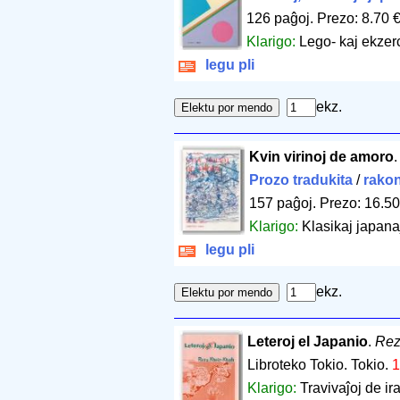
126 paĝoj
.
Prezo: 8.70 
Klarigo:
Lego- kaj ekzer
legu pli
ekz.
Kvin virinoj de amoro
Prozo tradukita
/
rakon
157 paĝoj
.
Prezo: 16.50
Klarigo:
Klasikaj japana
legu pli
ekz.
Leteroj el Japanio
.
Rez
Libroteko Tokio. Tokio.
1
Klarigo:
Travivaĵoj de ira