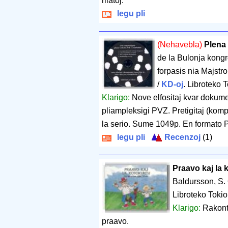
rilatoj.
legu pli
(Nehavebla)
Plena
de la Bulonja kongr
forpasis nia Majstro
/
KD-oj
. Libroteko 
Klarigo:
Nove elfositaj kvar dokumen
pliampleksigi PVZ. Pretigitaj (kompo
la serio. Sume 1049p. En formato 
legu pli
Recenzoj
(1)
Praavo kaj la 
Baldursson, S
Libroteko Tokio
Klarigo:
Rakont
praavo.