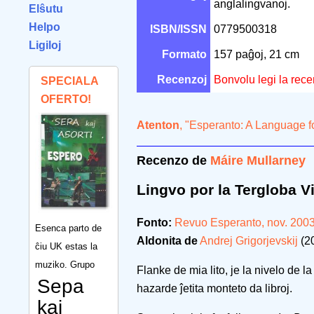
anglalingvanoj.
Elŝutu
Helpo
ISBN/ISSN
0779500318
Ligiloj
Formato
157 paĝoj, 21 cm
Recenzoj
Bonvolu legi la rec
SPECIALA
OFERTO!
Atenton
, "Esperanto: A Language fo
Recenzo de
Máire Mullarney
Lingvo por la Tergloba V
Fonto:
Revuo Esperanto, nov. 200
Esenca parto de
Aldonita de
Andrej Grigorjevskij
(2
ĉiu UK estas la
muziko. Grupo
Flanke de mia lito, je la nivelo de l
Sepa
hazarde ĵetita monteto da libroj.
kaj