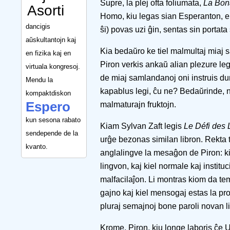
Supre, la plej ofta foliumata,
La Bon
Asorti
Homo, kiu legas sian Esperanton, en 
dancigis
ŝi) povas uzi ĝin, sentas sin portat
aŭskultantojn kaj
Kia bedaŭro ke tiel malmultaj miaj
en fizika kaj en
Piron verkis ankaŭ alian plezure leg
virtuala kongresoj.
de miaj samlandanoj oni instruis dum 
Mendu la
kapablus legi, ĉu ne? Bedaŭrinde, n
kompaktdiskon
Espero
malmaturajn fruktojn.
kun sesona rabato
Kiam Sylvan Zaft legis
Le Défi des
sendepende de la
urĝe bezonas similan libron. Rekta t
kvanto.
anglalingve la mesaĝon de Piron: ki
lingvon, kaj kiel normale kaj instituc
malfacilaĵon. Li montras kiom da te
gajno kaj kiel mensogaj estas la p
pluraj semajnoj bone paroli novan l
Krome, Piron, kiu longe laboris ĉe