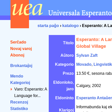
starta paĝo
›
katalogo
› Esperanto: A La
Esperanto: A La
Serĉado
Titolo
Global Village
Novaj varoj
Abonoj
Aŭtoro
Sylvan Zaft
Kategorio
Movado
,
Lingvisti
Brokantaĵoj
Prezo
13.50 €, sesona rab
Mendo
Eldonloko,
Kategorioj
Calgary, 2002
jaro
Varo: Esperanto: A
Language for...
Eldoninto
Esperanto Antaŭe
Recenzoj
Informabunda kaj ek
Statistiko
Klarigoj