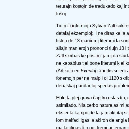
terurajn kostojn de tradukado kaj int
fuŝoj.
Tiujn ĉi informojn Sylvan Zaft sukces
detalaj ekzemploj; li ne diras ke la 
liston de 13 manieroj literumi la so
aliajn manierojn prononci tiujn 13 li
Zaft skribas ke post mi jaroj da st
ne kapablus tiel bone literumi kiel
(Artikolo en
Eventoj
raportis scienc
fonemojn per ne malpli ol 1120 skrib
denaskaj parolantoj spertas proble
Eble la plej grava ĉapitro estas tiu, 
asimilado. Nia cerbo nature asimila
ekster la kampo de la jam akiritaj sci
iom malfaciligas la akiron de angla 
malfaciligas ĝin por fremdaj lernant