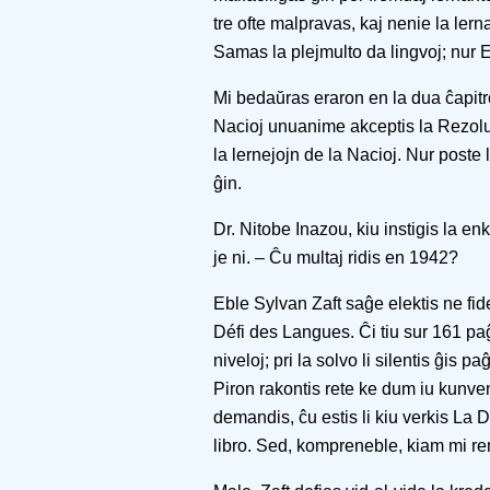
tre ofte malpravas, kaj nenie la ler
Samas la plejmulto da lingvoj; nur 
Mi bedaŭras eraron en la dua ĉapit
Nacioj unuanime akceptis la Rezol
la lernejojn de la Nacioj. Nur poste
ĝin.
Dr. Nitobe Inazou, kiu instigis la en
je ni. – Ĉu multaj ridis en 1942?
Eble Sylvan Zaft saĝe elektis ne fi
Défi des Langues. Ĉi tiu sur 161 paĝ
niveloj; pri la solvo li silentis ĝis 
Piron rakontis rete ke dum iu kunven
demandis, ĉu estis li kiu verkis La D
libro. Sed, kompreneble, kiam mi ren