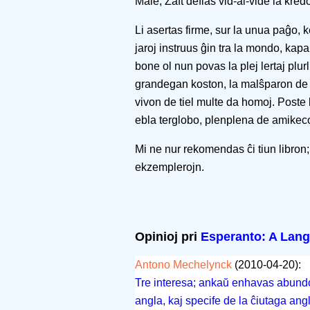
Male, Zaft defias vid-al-vide la kredo
Li asertas firme, sur la unua paĝo,
jaroj instruus ĝin tra la mondo, kap
bone ol nun povas la plej lertaj plurl
grandegan koston, la malŝparon de d
vivon de tiel multe da homoj. Poste 
ebla terglobo, plenplena de amikec
Mi ne nur rekomendas ĉi tiun libron;
ekzemplerojn.
Opinioj pri
Esperanto: A Langu
Antono Mechelynck
(2010-04-20):
Tre interesa; ankaŭ enhavas abundo
angla, kaj specife de la ĉiutaga ang