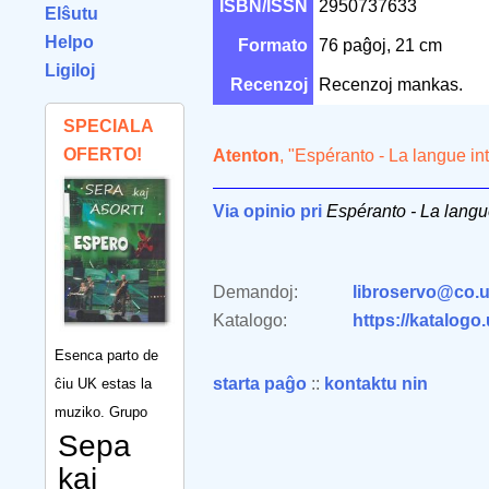
ISBN/ISSN
2950737633
Elŝutu
Helpo
Formato
76 paĝoj, 21 cm
Ligiloj
Recenzoj
Recenzoj mankas.
SPECIALA
OFERTO!
Atenton
, "Espéranto - La langue in
Via opinio pri
Espéranto - La langu
Demandoj:
libroservo@co.u
Katalogo:
https://katalogo
Esenca parto de
starta paĝo
::
kontaktu nin
ĉiu UK estas la
muziko. Grupo
Sepa
kaj