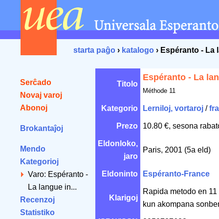
starta paĝo
›
katalogo
› Espéranto - La 
Espéranto - La lan
Serĉado
Titolo
Méthode 11
Novaj varoj
Abonoj
Kategorio
Lerniloj, vortaroj
/
fr
Prezo
10.80 €, sesona rabat
Brokantaĵoj
Eldonloko,
Mendo
Paris, 2001 (5a eld)
jaro
Kategorioj
Eldoninto
Espéranto-France
Varo: Espéranto -
La langue in...
Rapida metodo en 11 le
Klarigoj
Recenzoj
kun akompana sonbe
Statistiko